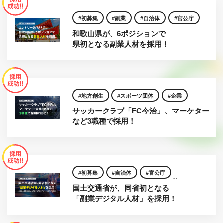
初募集
副業
自治体
官公庁
和歌山県が、6ポジションで
県初となる副業人材を採用！
地方創生
スポーツ団体
企業
サッカークラブ「FC今治」、マーケター
など3職種で採用！
初募集
自治体
官公庁
国土交通省が、同省初となる
中央省庁
「副業デジタル人材」を採用！