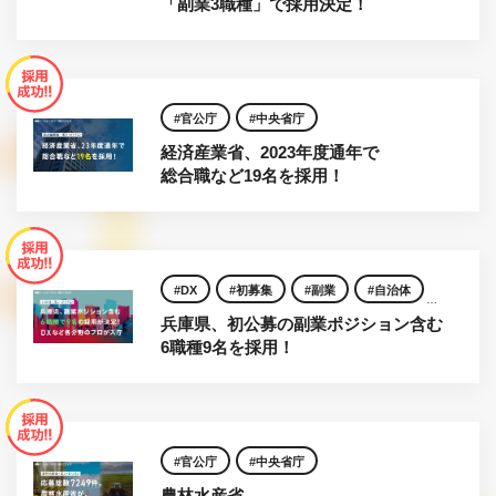
「副業3職種」で採用決定！
官公庁
中央省庁
経済産業省、2023年度通年で
総合職など19名を採用！
DX
初募集
副業
自治体
兵庫県、初公募の副業ポジション含む
官公庁
6職種9名を採用！
官公庁
中央省庁
農林水産省、