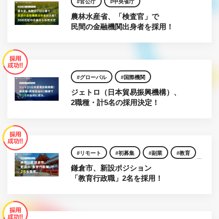
官公庁
中央省庁
農林水産省、「検査官」で
民間の金融機関出身者を採用！
グローバル
国際機関
ジェトロ（日本貿易振興機構）、
2職種・計5名の採用決定！
リモート
初募集
副業
教育
鎌倉市、新設ポジション
自治体
官公庁
「教育行政職」2名を採用！