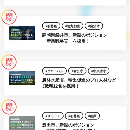
専門人材を10名以上採用！
初募集
地方創生
自治体
静岡県袋井市、新設のポジション
官公庁
「産業戦略官」を採用！
グローバル
官公庁
中央省庁
農林水産省、輸出促進のプロ人材など
3職種12名を採用！
リモート
初募集
副業
豊田市、新設のポジション
地方創生
自治体
官公庁