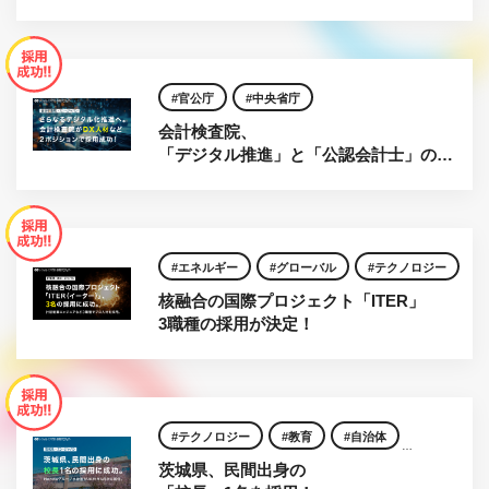
官公庁
中央省庁
会計検査院、
「デジタル推進」と「公認会計士」の採
用が決定。
エネルギー
グローバル
テクノロジー
核融合の国際プロジェクト「ITER」
国際機関
3職種の採用が決定！
テクノロジー
教育
自治体
茨城県、民間出身の
官公庁