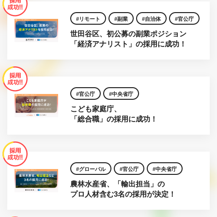
リモート
副業
自治体
官公庁
世田谷区、初公募の副業ポジション
「経済アナリスト」の採用に成功！
官公庁
中央省庁
こども家庭庁、
「総合職」の採用に成功！
グローバル
官公庁
中央省庁
農林水産省、「輸出担当」の
プロ人材含む3名の採用が決定！