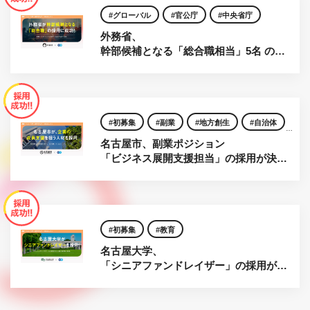
グローバル
官公庁
中央省庁
外務省、
幹部候補となる「総合職相当」5名 の採
用が決定！
初募集
副業
地方創生
自治体
名古屋市、副業ポジション
官公庁
「ビジネス展開支援担当」の採用が決
定！
初募集
教育
名古屋大学、
「シニアファンドレイザー」の採用が決
定！