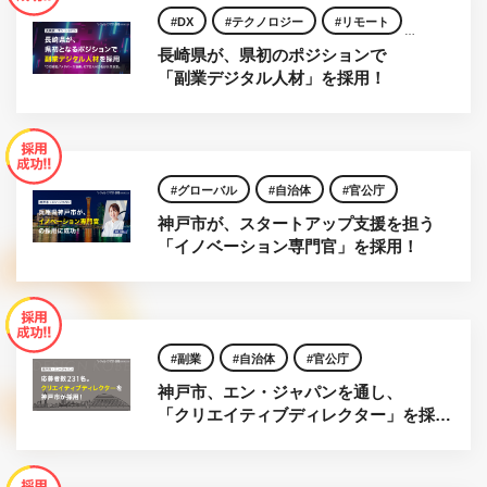
DX
テクノロジー
リモート
長崎県が、県初のポジションで
初募集
副業
自治体
官公庁
「副業デジタル人材」を採用！
グローバル
自治体
官公庁
神戸市が、スタートアップ支援を担う
「イノベーション専門官」を採用！
副業
自治体
官公庁
神戸市、エン・ジャパンを通し、
「クリエイティブディレクター」を採
用！