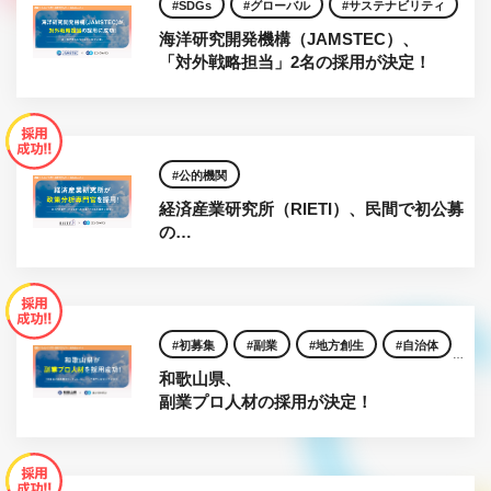
SDGs
グローバル
サステナビリティ
海洋研究開発機構（JAMSTEC）、
テクノロジー
「対外戦略担当」2名の採用が決定！
公的機関
経済産業研究所（RIETI）、民間で初公募
の
「政策分析専門官」3名の採用に成功！
初募集
副業
地方創生
自治体
和歌山県、
官公庁
副業プロ人材の採用が決定！