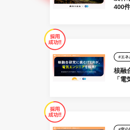
40
エネ
核融
「電
官公