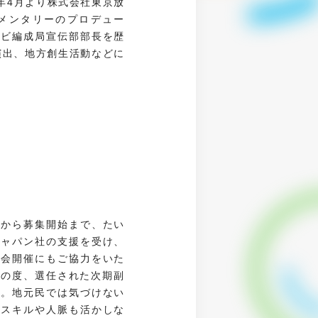
5年4月より株式会社東京放
ュメンタリーのプロデュー
レビ編成局宣伝部部長を歴
演出、地方創生活動などに
定から募集開始まで、たい
ジャパン社の支援を受け、
明会開催にもご協力をいた
この度、選任された次期副
す。地元民では気づけない
たスキルや人脈も活かしな