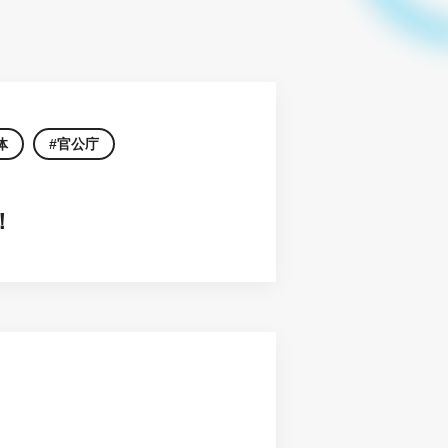
体
官公庁
！