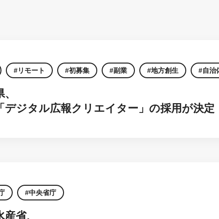
リモート
初募集
副業
地方創生
自治
県、
「デジタル広報クリエイター」の採用が決定
庁
中央省庁
水産省、