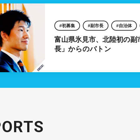
初募集
副市長
自治体
富山県氷見市、北陸初の副
長」からのバトン
PORTS