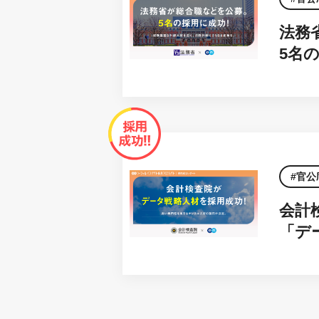
法務
5名
官公
会計
「デ