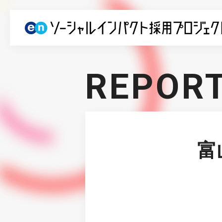
REPOR
富