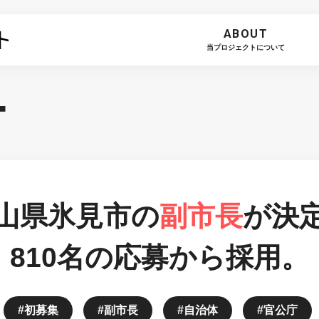
ABOUT
当プロジェクトについて
T
山県氷見市の
副市長
が決
810名の応募から採用。
初募集
副市長
自治体
官公庁