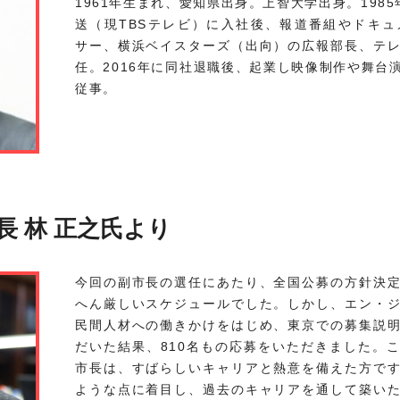
1961年生まれ、愛知県出身。上智大学出身。198
送（現TBSテレビ）に入社後、報道番組やドキ
サー、横浜ベイスターズ（出向）の広報部長、テ
任。2016年に同社退職後、起業し映像制作や舞台
従事。
長 林 正之氏より
今回の副市長の選任にあたり、全国公募の方針決
へん厳しいスケジュールでした。しかし、エン・
民間人材への働きかけをはじめ、東京での募集説
だいた結果、810名もの応募をいただきました。
市長は、すばらしいキャリアと熱意を備えた方で
ような点に着目し、過去のキャリアを通して築い