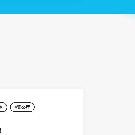
体
官公庁
！