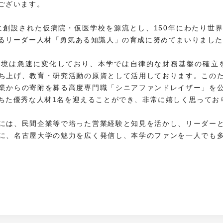
ございます。
年に創設された仮病院・仮医学校を源流とし、150年にわたり世
るリーダー人材「勇気ある知識人」の育成に努めてまいりまし
境は急速に変化しており、本学では自律的な財務基盤の確立を
ち上げ、教育・研究活動の原資として活用しております。この
業からの寄附を募る高度専門職「シニアファンドレイザー」を
ちた優秀な人材1名を迎えることができ、非常に嬉しく思ってお
には、民間企業等で培った営業経験と知見を活かし、リーダー
に、名古屋大学の魅力を広く発信し、本学のファンを一人でも