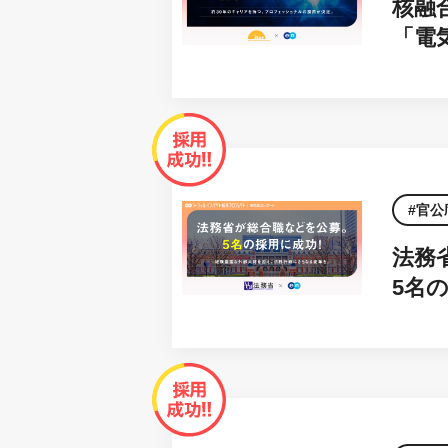
核融
「電
官公
法務
5名