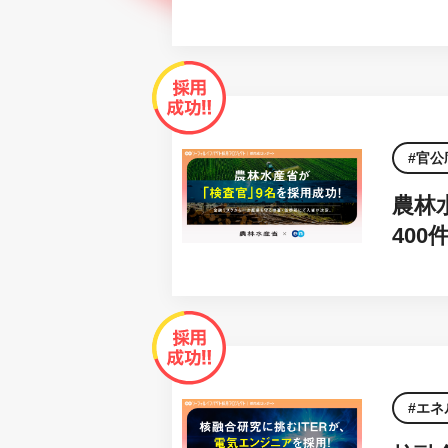
官公
農林
40
エネ