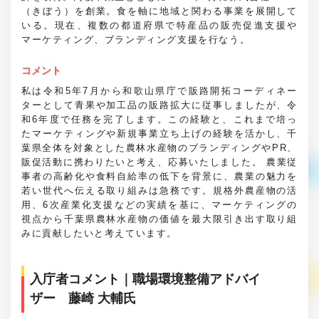
（きぼう）を創業。食を軸に地域と関わる事業を展開して
いる。現在、複数の都道府県で特産品の販売促進支援や
マーケティング、ブランディング支援を行なう。
コメント
私は令和5年7月から和歌山県庁で販路開拓コーディネー
ターとして青果や加工品の販路拡大に従事しましたが、令
和6年度で任務を完了します。この経験と、これまで培っ
たマーケティングや新規事業立ち上げの経験を活かし、千
葉県全体を対象とした農林水産物のブランディングやPR、
販促活動に携わりたいと考え、応募いたしました。 農業従
事者の高齢化や食料自給率の低下を背景に、農業の魅力を
若い世代へ伝える取り組みは急務です。規格外農産物の活
用、6次産業化支援などの実績を基に、マーケティングの
視点から千葉県農林水産物の価値を最大限引き出す取り組
みに貢献したいと考えています。
入庁者コメント｜職場環境整備アドバイ
ザー 藤崎 大輔氏