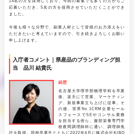
14名の方を採用しており、今回の募集でも多くの方からご
応募いただき、5名の方を採用させていただくことができ
ました。
今後も様々な分野で、副業人材として皆様のお力添えをい
ただきたいと考えていますので、引き続きよろしくお願い
申し上げます。
入庁者コメント｜県産品のブランディング担
当 品川 結貴氏
経歴
名古屋大学理学部物理学科を卒業
後、楽天にて営業、マーケティン
グ、新規事業立ち上げに従事。そ
の後、世界No.1CRM企業セール
スフォースでSEやコンサル業務
を担当する傍ら、服部栄養専門学
校夜間調理師科に通い、調理師免
許を取得。同校卒業生とともに2022年4月に株式会社KIBO