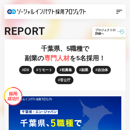
REPORT
プロジェクトの
詳細へ
千葉県、5職種で
副業の
専門人材
を5名採用！
DX
リモート
初募集
副業
自治体
官公庁