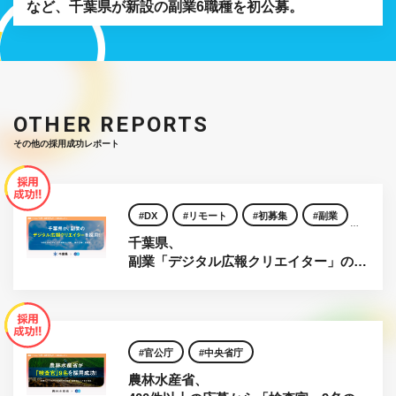
など、千葉県が新設の副業6職種を初公募。
OTHER REPORTS
その他の採用成功レポート
DX
リモート
初募集
副業
千葉県、
地方創生
自治体
官公庁
副業「デジタル広報クリエイター」の採
用が決定！
官公庁
中央省庁
農林水産省、