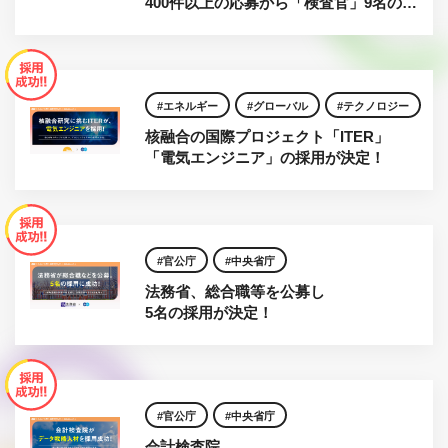
400件以上の応募から「検査官」9名の採
用が決定！
エネルギー
グローバル
テクノロジー
核融合の国際プロジェクト「ITER」
国際機関
「電気エンジニア」の採用が決定！
官公庁
中央省庁
法務省、総合職等を公募し
5名の採用が決定！
官公庁
中央省庁
会計検査院、