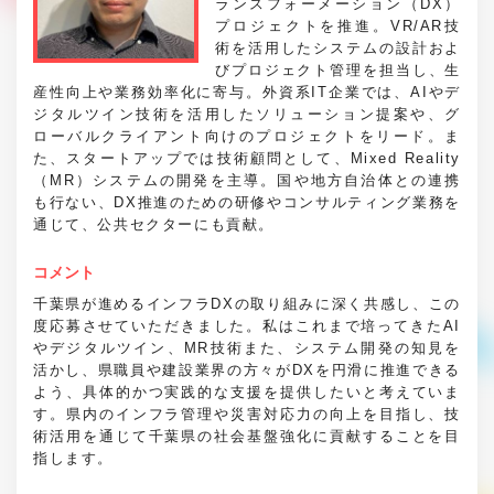
ランスフォーメーション（DX）
プロジェクトを推進。VR/AR技
術を活用したシステムの設計およ
びプロジェクト管理を担当し、生
産性向上や業務効率化に寄与。外資系IT企業では、AIやデ
ジタルツイン技術を活用したソリューション提案や、グ
ローバルクライアント向けのプロジェクトをリード。ま
た、スタートアップでは技術顧問として、Mixed Reality
（MR）システムの開発を主導。国や地方自治体との連携
も行ない、DX推進のための研修やコンサルティング業務を
通じて、公共セクターにも貢献。
コメント
千葉県が進めるインフラDXの取り組みに深く共感し、この
度応募させていただきました。私はこれまで培ってきたAI
やデジタルツイン、MR技術また、システム開発の知見を
活かし、県職員や建設業界の方々がDXを円滑に推進できる
よう、具体的かつ実践的な支援を提供したいと考えていま
す。県内のインフラ管理や災害対応力の向上を目指し、技
術活用を通じて千葉県の社会基盤強化に貢献することを目
指します。