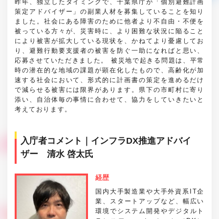
昨年、独立したタイミングで、千葉県庁が「個別避難計画
策定アドバイザー」の副業人材を募集していることを知り
ました。社会にある障害のために他者より不自由・不便を
被っている方々が、災害時に、より困難な状況に陥ること
により被害が拡大している現状を、かねてより憂慮してお
り、避難行動要支援者の被害を防ぐ一助になればと思い、
応募させていただきました。 被災地で起きる問題は、平常
時の潜在的な地域の課題が顕在化したもので、高齢化が加
速する社会において、形式的に計画書の策定を進めるだけ
で減らせる被害には限界があります。県下の市町村に寄り
添い、自治体毎の事情に合わせて、協力をしていきたいと
考えております。
入庁者コメント｜インフラDX推進アドバイ
ザー 清水 啓太氏
経歴
国内大手製造業や大手外資系IT企
業、スタートアップなど、幅広い
環境でシステム開発やデジタルト