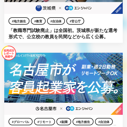
地方創生
教育
自治体
官公庁
「教職専門試験廃止」は全国初。茨城県が新たな選考
形式で、公立校の教員を民間などから広く公募。
グローバル
リモート
副業
地方創生
自治体