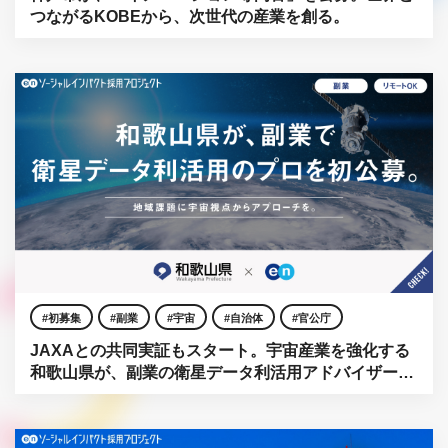
つながるKOBEから、次世代の産業を創る。
初募集
副業
宇宙
自治体
官公庁
JAXAとの共同実証もスタート。宇宙産業を強化する
和歌山県が、副業の衛星データ利活用アドバイザーを
初公募。