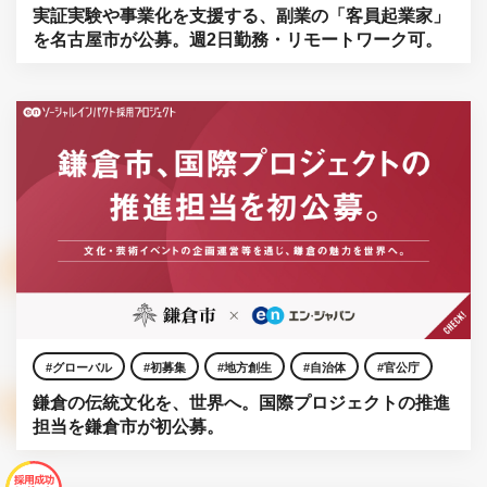
実証実験や事業化を支援する、副業の「客員起業家」
官公庁
を名古屋市が公募。週2日勤務・リモートワーク可。
グローバル
初募集
地方創生
自治体
官公庁
鎌倉の伝統文化を、世界へ。国際プロジェクトの推進
担当を鎌倉市が初公募。