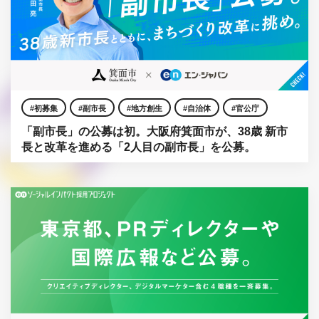
初募集
副市長
地方創生
自治体
官公庁
「副市長」の公募は初。大阪府箕面市が、38歳 新市
長と改革を進める「2人目の副市長」を公募。