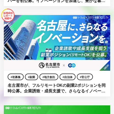
バーを初公募。イノベーションを加速し、豊かな暮ら
しを築く。
初募集
副業
地方創生
自治体
官公庁
名古屋市が、フルリモートOKの副業2ポジションを同
時公募。企業誘致・成長支援で、さらなるイノベー
ション創出を。