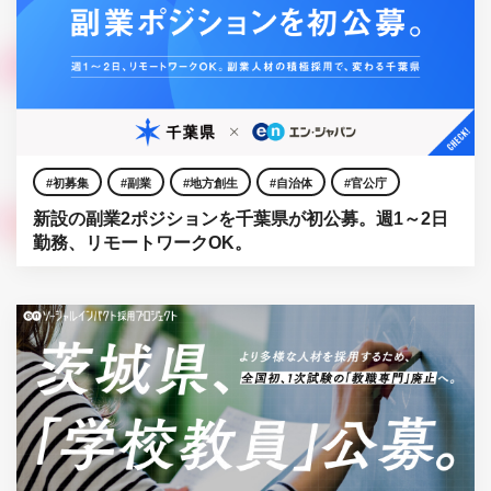
初募集
副業
地方創生
自治体
官公庁
新設の副業2ポジションを千葉県が初公募。週1～2日
勤務、リモートワークOK。