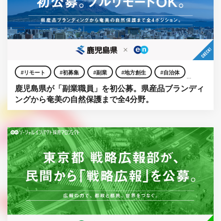
リモート
初募集
副業
地方創生
自治体
鹿児島県が「副業職員」を初公募。県産品ブランディ
官公庁
ングから奄美の自然保護まで全4分野。