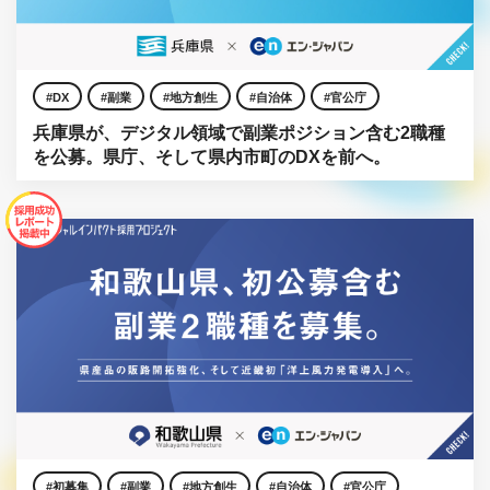
DX
副業
地方創生
自治体
官公庁
兵庫県が、デジタル領域で副業ポジション含む2職種
を公募。県庁、そして県内市町のDXを前へ。
初募集
副業
地方創生
自治体
官公庁