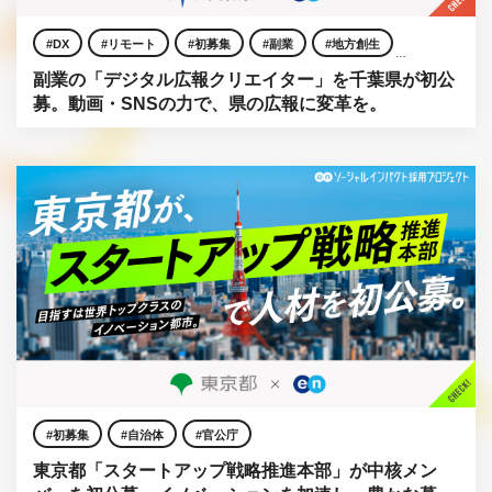
DX
リモート
初募集
副業
地方創生
副業の「デジタル広報クリエイター」を千葉県が初公
自治体
官公庁
募。動画・SNSの力で、県の広報に変革を。
初募集
自治体
官公庁
東京都「スタートアップ戦略推進本部」が中核メン