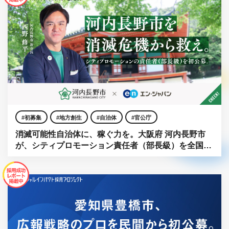
初募集
地方創生
自治体
官公庁
消滅可能性自治体に、稼ぐ力を。大阪府 河内長野市
が、シティプロモーション責任者（部長級）を全国か
ら初公募。