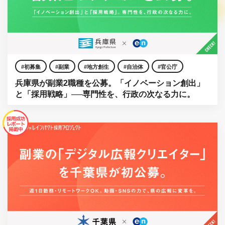
初募集
副業
地方創生
自治体
官公庁
兵庫県が副業2職種を公募。「イノベーション創出」
と「採用戦略」──専門性を、行政の次なる力に。