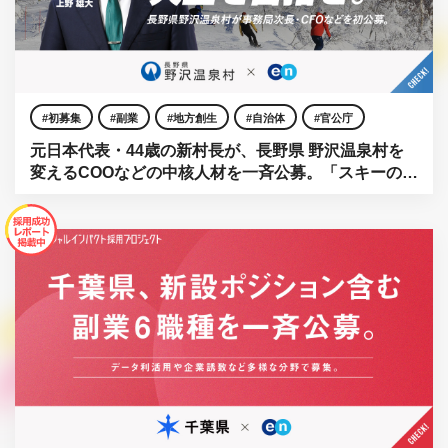
初募集
副業
地方創生
自治体
官公庁
元日本代表・44歳の新村長が、長野県 野沢温泉村を
変えるCOOなどの中核人材を一斉公募。「スキーの名
所」と「暮らし」の両立へ。