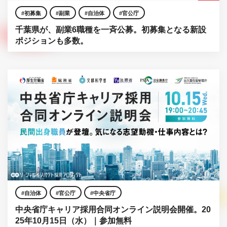
初募集
副業
自治体
官公庁
千葉県が、副業6職種を一斉公募。初募集となる新設
ポジションも多数。
自治体
官公庁
中央省庁
中央省庁キャリア採用合同オンライン説明会開催。20
25年10月15日（水）｜参加無料