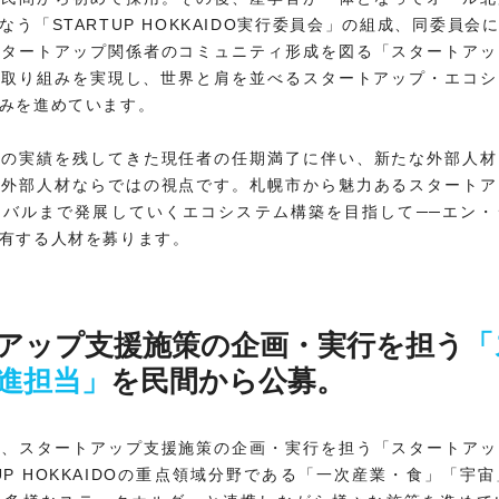
う「STARTUP HOKKAIDO実行委員会」の組成、同委員会
スタートアップ関係者のコミュニティ形成を図る「スタートアッ
な取り組みを実現し、世界と肩を並べるスタートアップ・エコシ
みを進めています。
くの実績を残してきた現任者の任期満了に伴い、新たな外部人材
、外部人材ならではの視点です。札幌市から魅力あるスタートア
ーバルまで発展していくエコシステム構築を目指して──エン・
有する人材を募ります。
アップ支援施策の企画・実行を担う
「
進担当」
を民間から公募。
は、スタートアップ支援施策の企画・実行を担う「スタートアッ
TUP HOKKAIDOの重点領域分野である「一次産業・食」「宇