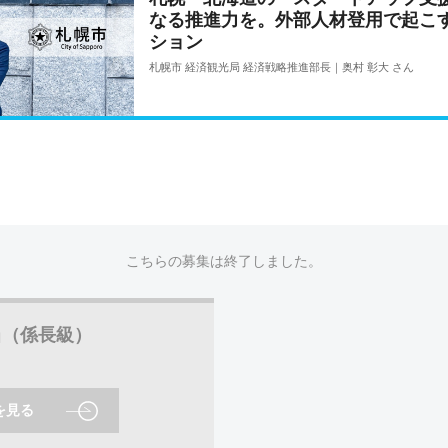
なる推進力を。外部人材登用で起こ
ション
札幌市 経済観光局 経済戦略推進部長｜奥村 彰大 さん
こちらの募集は終了しました。
当（係長級）
を見る