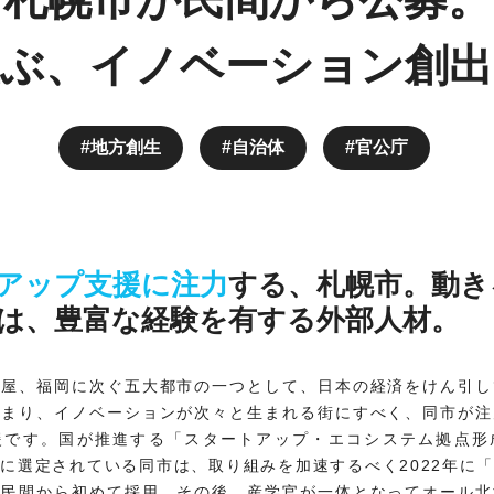
並ぶ、イノベーション創出
地方創生
自治体
官公庁
アップ支援に注力
する、札幌市。動き
は、豊富な経験を有する外部人材。
古屋、福岡に次ぐ五大都市の一つとして、日本の経済をけん引し
集まり、イノベーションが次々と生まれる街にすべく、同市が注
援です。国が推進する「スタートアップ・エコシステム拠点形
に選定されている同市は、取り組みを加速するべく2022年に
を民間から初めて採用。その後、産学官が一体となってオール北