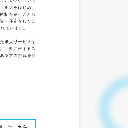
いくポジションで
築・拡大をはじめ、
体制を築くことも
投資・伴走をしたこ
されています。
った求人サービスを
。世界に伍するス
志ある方の挑戦をお
援」に、さら