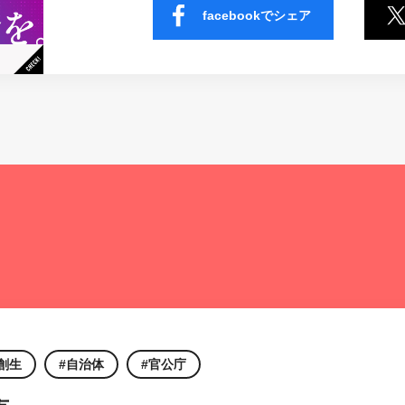
facebookでシェア
創生
自治体
官公庁