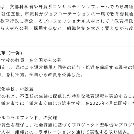
のは、文部科学省や外資系コンサルティングファームでの勤務経
。就任直後、市職員がジョブローテーションの一環で教育委員
、教育行政に専念するプロフェッショナル人材として「教育行政
から人材を公募・採用するなど、組織体制を大きく変えながら改
改革（一例）
中学校の教員」を全国から公募
制定し、県による通常採用と同等の給与・処遇を保証する異例の
用」を初実施。全国から教員を公募した。
様化学校」の設置
定のもと、不登校の生徒に配慮した特別な教育課程を実施するこ
鎌倉市では「鎌倉市立由比ガ浜中学校」を2025年4月に開校し
ールコラボファンド」の実施
で資金を確保し、社会課題に基づくプロジェクト型学習やプログ
な人材・組織とのコラボレーションを通じて実現する取り組み。