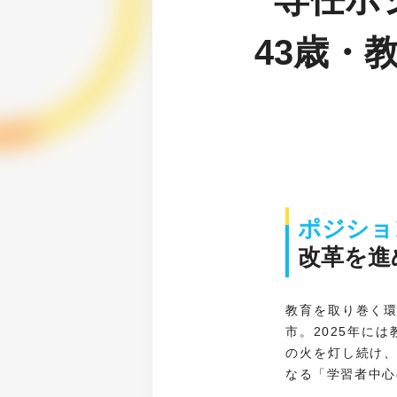
43歳・
ポジショ
改革を進
教育を取り巻く
市。2025年に
の火を灯し続け
なる「学習者中心