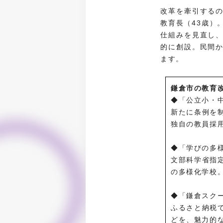
改革を牽引する
教育長（43歳）
仕組みを見直し
的に創設。民間
ます。
鎌倉市の教育
◆「公立小・
新たに条例を
独自の教員採
◆「学びの多
文部科学省指
の多様化学校。
◆「鎌倉スク
ふるさと納税
どを、魅力的