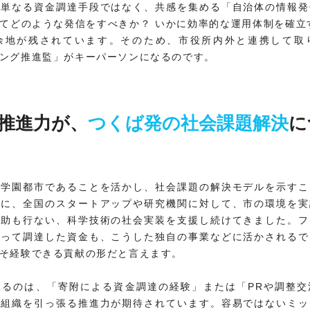
は単なる資金調達手段ではなく、共感を集める「自治体の情報発
てどのような発信をすべきか？ いかに効率的な運用体制を確立
余地が残されています。そのため、市役所内外と連携して取
ング推進監」がキーパーソンになるのです。
推進力が、
つくば発の社会課題解決
に
究学園都市であることを活かし、社会課題の解決モデルを示すこ
えに、全国のスタートアップや研究機関に対して、市の環境を実
援助も行ない、科学技術の社会実装を支援し続けてきました。フ
よって調達した資金も、こうした独自の事業などに活かされるで
そ経験できる貢献の形だと言えます。
いるのは、「寄附による資金調達の経験」または「PRや調整交
て組織を引っ張る推進力が期待されています。容易ではないミッ