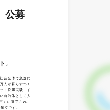
」公募
ト。
り社会全体で急速に
4万人が暮らすつく
ット投票実験・ド
すい自治体として人
都市」に選定され、
の確立です。