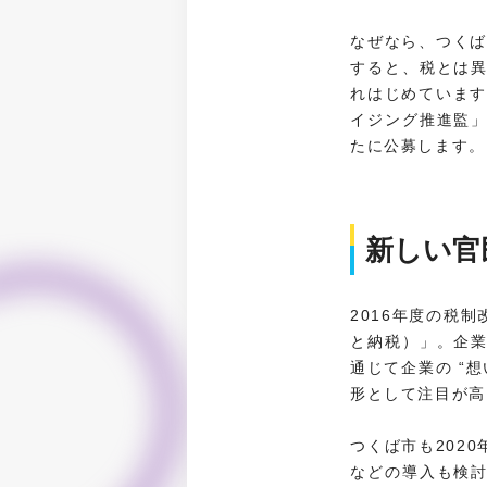
なぜなら、つくば
すると、税とは
れはじめています
イジング推進監
たに公募します。
新しい官
2016年度の税
と納税）」。企
通じて企業の “
形として注目が高
つくば市も202
などの導入も検