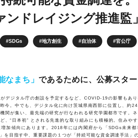
ァンドレイジング推進監
SDGs
地方創生
自治体
官公庁
能なまち」
であるために、公募スター
は国がデジタル庁の創設を予定するなど、COVID-19の影響もあ
昨今。中でも、デジタル化に向け茨城県南西部に位置し、約2
究機関が集い、最先端の研究が行なわれる研究学園都市です。ネ
ど、“日本初” とされる先進的な取り組みにも積極的。住みや
増加傾向にあります。2018年には内閣府から「SDGs未来
」を目指す中、重要課題の１つが「持続可能な資金調達手法」