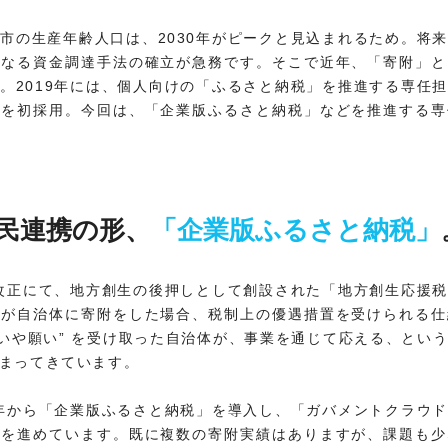
市の生産年齢人口は、2030年がピークと見込まれるため。将
異なる資金調達手法の確立が急務です。そこで近年、「寄附」と
。2019年には、個人向けの「ふるさと納税」を推進する専任
」を初採用。今回は、「企業版ふるさと納税」などを推進する専
民連携の形、
「企業版ふるさと納税」
制改正にて、地方創生の後押しとして創設された「地方創生応援
業が自治体に寄附をした場合、税制上の優遇措置を受けられる仕
想いや願い” を受け取った自治体が、事業を通じて応える、とい
まってきています。
0年から「企業版ふるさと納税」を導入し、「ガバメントクラウ
討を進めています。既に複数の寄附実績はありますが、課題も少