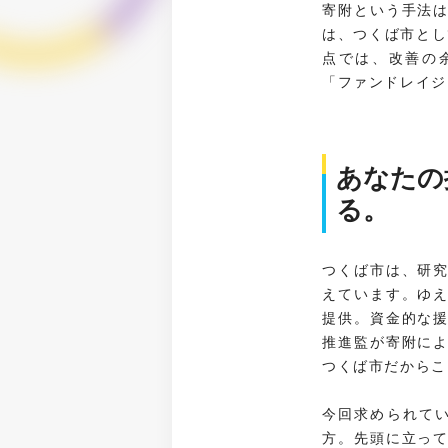
寄附という手法
は、つくば市とし
点では、改善の
「ファンドレイジ
あなたの
る。
つくば市は、研
えています。ゆ
提供。資金的な
推進監が寄附に
つくば市だからこ
今回求められて
方。先頭に立っ