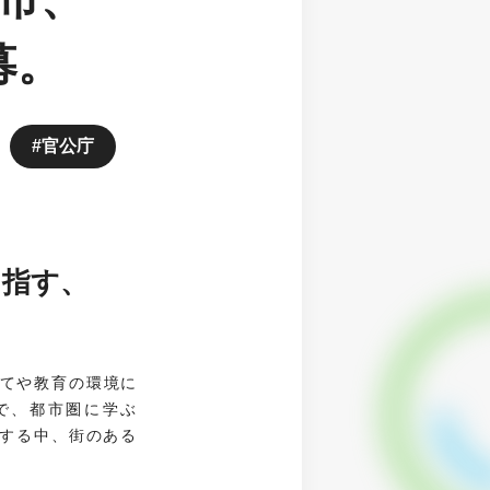
募。
官公庁
目指す、
育てや教育の環境に
で、都市圏に学ぶ
する中、街のある