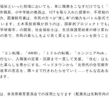
・福祉といった領域においても、単に職務をこなすだけでなく「
市職員。小中学校の教員は、ICTを取り入れた授業や、不登校
力。図書館司書は、市民の方々が“推し本”の魅力をバトル形式
ています。土木系技術職が担うのは、国家的プロジェクトでも
な学研都市」の開発。社会福祉士は、生活保護受給者の移り変わ
れの形で、市民の暮らしをより良く変えるミッションを担うこと
「エン転職」「AMBI」「ミドルの転職」「エンジニアHub
を行ない、入職後の定着・活躍まで一貫して支援。「住む」はも
めた暮らしを豊かにする。ベッドタウンから「次世代の住宅都市
、改革の意志を、隅々まで行きわたらせていく……そんな志ある
ます。
は、奈良県教育委員会での採用となります（配属先は生駒市内