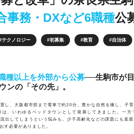
合事務・DXなど6職種
公
テクノロジー
初募集
教育
自治体
8職種以上を外部から公募
──生駒市が
ウンの「その先」。
置し、大阪都市部まで電車で約20分。豊かな自然を擁し、子
市は、いわゆるベッドタウンとして発展してきました。一方
が流出してしまうという悩みも。少子高齢化などの課題にも直面
おす必要がありました。