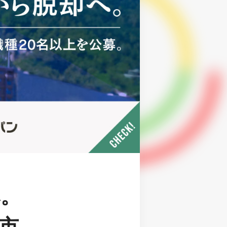
へ。
市、