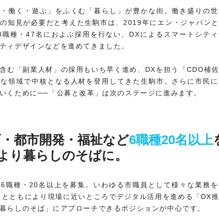
ぶ・働く・遊ぶ」をふくむ「暮らし」が豊かな街。働き盛りの世
の知見が必要だと考えた生駒市は、2019年にエン・ジャパン
8職種・47名におよぶ採用を行ない、DXによるスマートシテ
ティデザインなどを進めてきました。
含む「副業人材」の採用もいち早く進め、DXを担う「CDO補
まな領域で中核となる人材を登用してきた生駒市。さらに市民に
いくために──「公募と改革」は次のステージに進みます。
育・都市開発・福祉など
6職種20名以上
より暮らしのそばに。
6職種・20名以上を募集。いわゆる市職員として様々な業務
らとともにより現場に近いところでデジタル活用を進める「DX
暮らしのそば」にアプローチできるポジションが中心です。