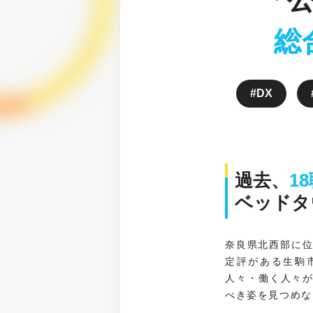
総
DX
過去、
1
ベッドタ
奈良県北西部に位
定評がある生駒
人々・働く人々
べき姿を見つめな