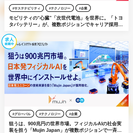
サステナビリティ
テクノロジー
企業
モビリティの“心臓”「次世代電池」を世界に。「トヨ
タバッテリー」が、複数ポジションでキャリア採用を
強化。
グローバル
テクノロジー
企業
狙うは、900兆円の世界市場。フィジカルAIの社会実
装を担う「Mujin Japan」が複数ポジションで一斉公