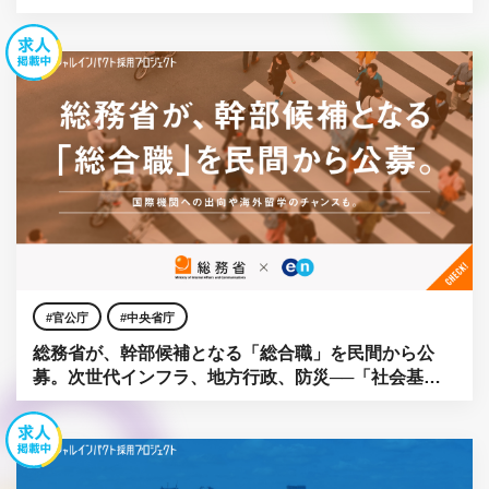
募。
官公庁
中央省庁
総務省が、幹部候補となる「総合職」を民間から公
募。次世代インフラ、地方行政、防災──「社会基
盤」をアップデートせよ。