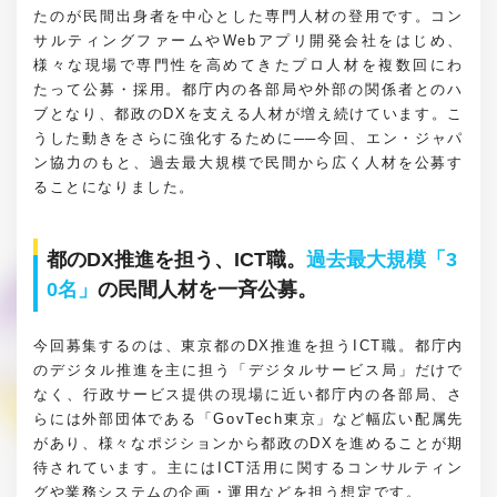
たのが民間出身者を中心とした専門人材の登用です。コン
サルティングファームやWebアプリ開発会社をはじめ、
様々な現場で専門性を高めてきたプロ人材を複数回にわ
たって公募・採用。都庁内の各部局や外部の関係者とのハ
ブとなり、都政のDXを支える人材が増え続けています。こ
うした動きをさらに強化するために──今回、エン・ジャパ
ン協力のもと、過去最大規模で民間から広く人材を公募す
ることになりました。
都のDX推進を担う、ICT職。
過去最大規模「3
0名」
の民間人材を一斉公募。
今回募集するのは、東京都のDX推進を担うICT職。都庁内
のデジタル推進を主に担う「デジタルサービス局」だけで
なく、行政サービス提供の現場に近い都庁内の各部局、さ
らには外部団体である「GovTech東京」など幅広い配属先
があり、様々なポジションから都政のDXを進めることが期
待されています。主にはICT活用に関するコンサルティン
グや業務システムの企画・運用などを担う想定です。