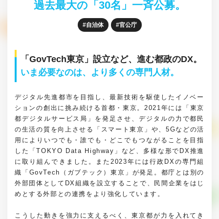
過去最大の「30名」一斉公募。
自治体
官公庁
「GovTech東京」設立など、進む都政のDX。
いま必要なのは、より多くの専門人材。
デジタル先進都市を目指し、最新技術を駆使したイノベー
ションの創出に挑み続ける首都・東京。2021年には「東京
都デジタルサービス局」を発足させ、デジタルの力で都民
の生活の質を向上させる「スマート東京」や、5Gなどの活
用によりいつでも・誰でも・どこでもつながることを目指
した「TOKYO Data Highway」など、多様な形でDX推進
に取り組んできました。また2023年には行政DXの専門組
織「GovTech（ガブテック）東京」が発足。都庁とは別の
外部団体としてDX組織を設立することで、民間企業をはじ
めとする外部との連携をより強化しています。
こうした動きを強力に支えるべく、東京都が力を入れてき