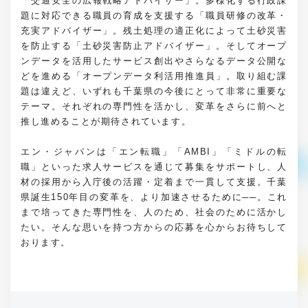
「交通安全の広報戦略アドバイザー」。多様化する行政課
題に対応できる職員の育成を支援する「職員研修の改革・
充実アドバイザー」。残土処理の適正化によって土砂災害
を防止する「土砂災害防止アドバイザー」。そしてオープ
ンデータを活用したサービス創出やさらなるデータ公開な
どを進める「オープンデータ利活用推進員」。取り組む課
題は違えど、いずれも千葉県の今後にとって非常に重要な
テーマ。それぞれの専門性を活かし、変革をさらに前へと
推し進めることが期待されています。
エン・ジャパンは「エン転職」「AMBI」「ミドルの転
職」といった求人サービスを通じて募集をサポートし、人
材の採用から入庁後の活躍・定着まで一貫して支援。千葉
県誕生150年目の変革を、より加速させるために──。これ
まで培ってきた専門性を、人のため、社会のために活かし
たい。そんな思いを持つ方からの応募を心からお待ちして
おります。