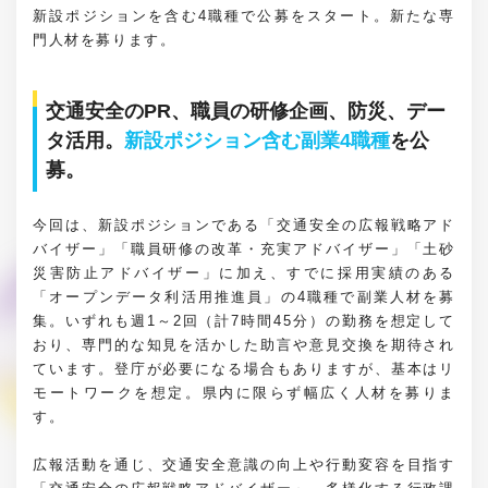
新設ポジションを含む4職種で公募をスタート。新たな専
門人材を募ります。
交通安全のPR、職員の研修企画、防災、デー
タ活用。
新設ポジション含む副業4職種
を公
募。
今回は、新設ポジションである「交通安全の広報戦略アド
バイザー」「職員研修の改革・充実アドバイザー」「土砂
災害防止アドバイザー」に加え、すでに採用実績のある
「オープンデータ利活用推進員」の4職種で副業人材を募
集。いずれも週1～2回（計7時間45分）の勤務を想定して
おり、専門的な知見を活かした助言や意見交換を期待され
ています。登庁が必要になる場合もありますが、基本はリ
モートワークを想定。県内に限らず幅広く人材を募りま
す。
広報活動を通じ、交通安全意識の向上や行動変容を目指す