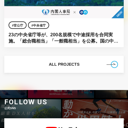
官公庁
中央省庁
23の中央省庁等が、200名規模で中途採用を合同実
施。「総合職相当」「一般職相当」を公募。国の中枢
に、民間の知見を。
ALL PROJECTS
FOLLOW US
公式SNS