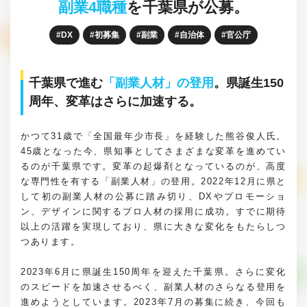
副業4職種
を千葉県が公募。
DX
初募集
副業
自治体
官公庁
千葉県で進む
「副業人材」の登用
。県誕生150
周年、変革はさらに加速する。
かつて31歳で「全国最年少市長」を経験した熊谷俊人氏。
45歳となった今、県知事としてさまざまな変革を進めてい
るのが千葉県です。変革の起爆剤となっているのが、高度
な専門性を有する「副業人材」の登用。2022年12月に県と
して初の副業人材の公募に踏み切り、DXやプロモーショ
ン、デザインに関するプロ人材の採用に成功。すでに期待
以上の活躍を実現しており、県に大きな変化をもたらしつ
つあります。
2023年6月に県誕生150周年を迎えた千葉県。さらに変化
のスピードを加速させるべく、副業人材のさらなる登用を
進めようとしています。2023年7月の募集に続き、今回も