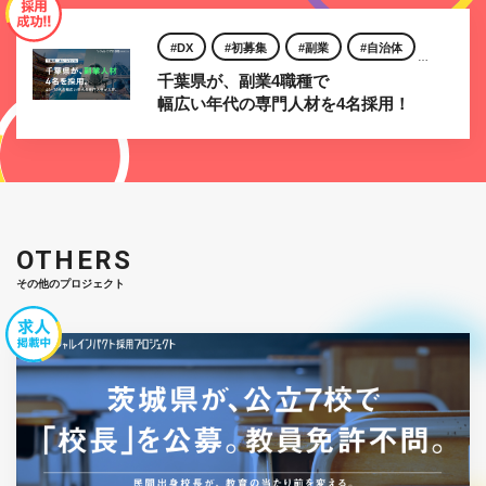
DX
初募集
副業
自治体
千葉県が、副業4職種で
官公庁
幅広い年代の専門人材を4名採用！
OTHERS
その他のプロジェクト