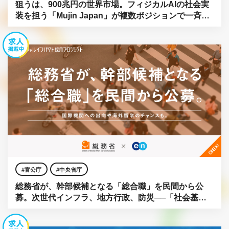
狙うは、900兆円の世界市場。フィジカルAIの社会実
装を担う「Mujin Japan」が複数ポジションで一斉公
募。
官公庁
中央省庁
総務省が、幹部候補となる「総合職」を民間から公
募。次世代インフラ、地方行政、防災──「社会基
盤」をアップデートせよ。