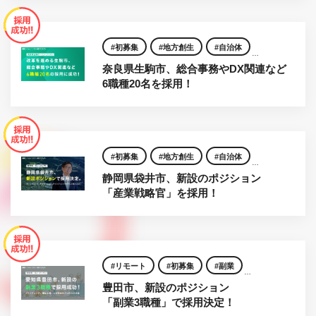
初募集
地方創生
自治体
奈良県生駒市、総合事務やDX関連など
官公庁
6職種20名を採用！
初募集
地方創生
自治体
静岡県袋井市、新設のポジション
官公庁
「産業戦略官」を採用！
リモート
初募集
副業
豊田市、新設のポジション
地方創生
自治体
官公庁
「副業3職種」で採用決定！