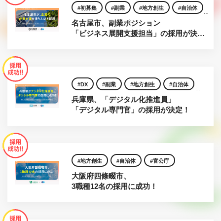
初募集
副業
地方創生
自治体
名古屋市、副業ポジション
官公庁
「ビジネス展開支援担当」の採用が決
定！
DX
副業
地方創生
自治体
兵庫県、「デジタル化推進員」
官公庁
「デジタル専門官」の採用が決定！
地方創生
自治体
官公庁
大阪府四條畷市、
3職種12名の採用に成功！