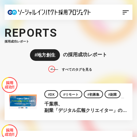
REPORTS
採用成功レポート
の採用成功レポート
地方創生
すべてのタグを見る
DX
リモート
初募集
副業
千葉県、
地方創生
自治体
官公庁
副業「デジタル広報クリエイター」の採
用が決定！