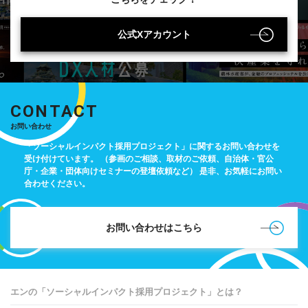
公式Xアカウント
CONTACT
お問い合わせ
「ソーシャルインパクト採用プロジェクト」に関するお問い合わせを
受け付けています。
（参画のご相談、取材のご依頼、自治体・官公
庁・企業・団体向けセミナーの登壇依頼など）
是非、お気軽にお問い
合わせください。
お問い合わせはこちら
エンの「ソーシャルインパクト採用プロジェクト」とは？