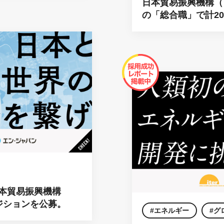
日本貿易振興機構（
の「総合職」で計2
本貿易振興機構
ジションを公募。
エネルギー
グ