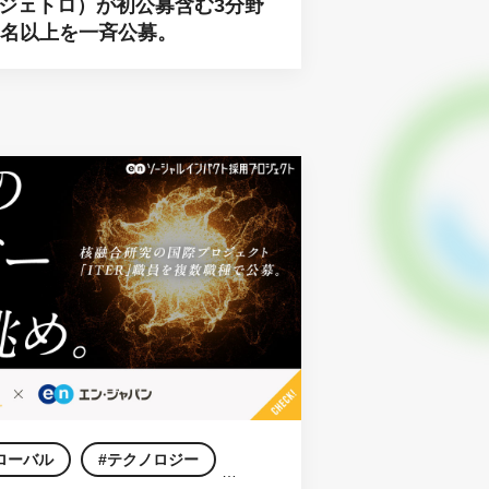
ジェトロ）が初公募含む3分野
0名以上を一斉公募。
ローバル
テクノロジー