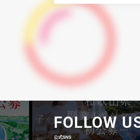
FOLLOW U
公式SNS