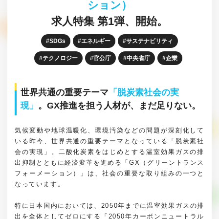
ション）
求人特集 第1弾、開始。
SDGs
エネルギー
サステナビリティ
テクノロジー
官公庁
中央省庁
企業
世界共通の重要テーマ
「脱炭素社会の実
現」
。GX推進を担う人材が、まだ足りない。
気候変動や地球温暖化、環境汚染などの問題が深刻化して
いる昨今、世界共通の重要テーマとなっている「脱炭素社
会の実現」。二酸化炭素をはじめとする温室効果ガスの排
出抑制とともに経済変革を進める「GX（グリーントランス
フォーメーション）」は、社会の重要な取り組みの一つと
なっています。
特に日本国内においては、2050年までに温室効果ガスの排
出を全体としてゼロにする「2050年カーボンニュートラル