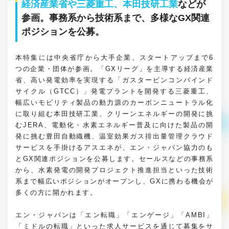
経済産業省や三菱重工、本田技研工業
などが
参画。事務系から技術系まで、多様なGX関連
ポジションを公募。
本特集には中央省庁から大手企業、スタートアップまで6
つの企業・団体が参画。「GXリーグ」を主導する経済産業
省、高い発電効率を実現する「ガスタービンコンバインド
サイクル（GTCC）」発電プラントを開発する三菱重工、
幅広いモビリティ製品の動力源のカーボンニュートラル化
に取り組む本田技研工業、クリーンエネルギーの開発に挑
むJERA、電動化・水素エネルギー普及に向けた製品の開
発に挑む豊田自動織機、温室効果ガス排出量管理クラウド
サービスを手掛けるアスエネが、エン・ジャパン協力のも
とGX関連ポジションを公募します。セールスなどの事務系
から、水素発電の開発プロジェクト推進担当といった技術
系まで幅広いポジションがオープンし、GXに携わる機会が
多くの方に開かれます。
エン・ジャパンは「エン転職」「エンゲージ」「AMBI」
「ミドルの転職」といった求人サービスを通じて募集をサ