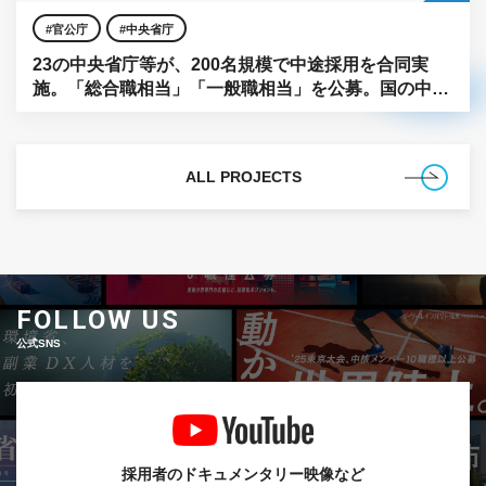
官公庁
中央省庁
23の中央省庁等が、200名規模で中途採用を合同実
施。「総合職相当」「一般職相当」を公募。国の中枢
に、民間の知見を。
ALL PROJECTS
FOLLOW US
公式SNS
採用者のドキュメンタリー映像など