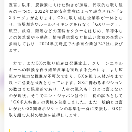
宣言」以来、脱炭素に向けた動きが加速。代表的な取り組
みの一つに、2022年に経済産業省によって設立された「G
Xリーグ」があります。GXに取り組む企業群が一体とな
り、市場創造やルールメイキングを行なう「GXリーグ」。
航空、鉄道、陸運などの運輸セクターをはじめ、半導体な
どの製造業や不動産、情報通信業など幅広い業種の企業が
参画しており、2024年度時点での参画企業は747社に及び
ます。
一方で、まだGXの取り組みは発展途上。クリーンエネル
ギーへの転換を伴う経済変革を実現するためには、より広
範かつ強力な推進が不可欠であり、GXを担う人材が今まで
以上に必要な状況となっています。GXに携わるポジション
の数はまだ限定的であり、人材の流入も十分とは言えない
のが現状。そこでエン・ジャパンは今回、初の試みとして
「GX求人特集」の実施を決定しました。まだ一般的とは言
いがたいGX関連ポジションの募集を一斉に支援し、GXに
取り組む人材の増加を後押しします。