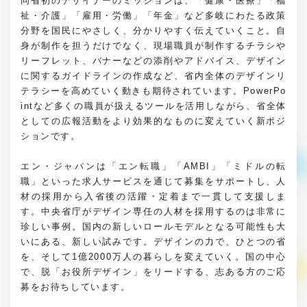
同省初のデザイナーのミッションは、「健康・医療」「福
祉・介護」「雇用・労働」「年金」など多岐にわたる政策
分野を国民にやさしく、分かりやすく伝えていくこと。自
身が制作を担うだけでなく、現場職員が制作するチラシや
リーフレット、バナーなどの添削やアドバイス、デザイン
に関するガイドラインの作成など、省内全体のデザインリ
テラシーを高めていく動きも期待されています。PowerPo
intなど多くの職員が扱えるツールを活用しながら、省全体
としての広報活動をより効果的なものに変えていく新ポジ
ションです。
エン・ジャパンは「エン転職」「AMBI」「ミドルの転
職」といった求人サービスを通じて募集をサポートし、人
材の採用から入省後の活躍・定着まで一貫して支援しま
す。中央省庁がデザイン専任の人材を採用するのは非常に
珍しい事例。国内の新しいロールモデルとなる可能性も大
いにある、新しい試みです。デザインの力で、ひとつの省
を、そして1億2000万人の暮らしを変えていく。国の中心
で、脱「お役所デザイン」をリードする、志ある方のご応
募をお待ちしています。