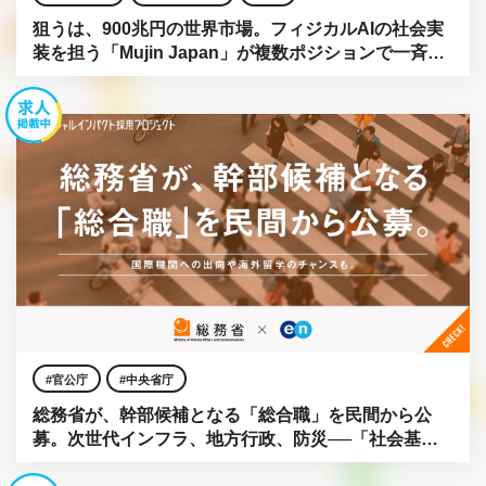
狙うは、900兆円の世界市場。フィジカルAIの社会実
装を担う「Mujin Japan」が複数ポジションで一斉公
募。
官公庁
中央省庁
総務省が、幹部候補となる「総合職」を民間から公
募。次世代インフラ、地方行政、防災──「社会基
盤」をアップデートせよ。