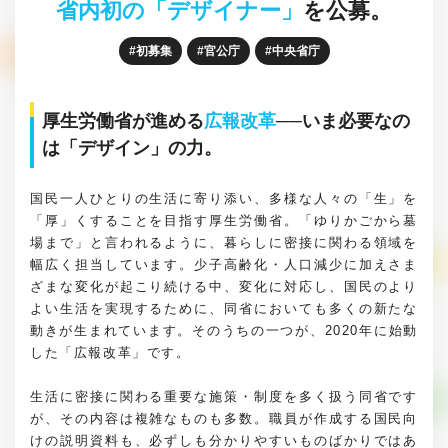
省内初の「デザイナー」
を公募。
初募集
官公庁
中央省庁
厚生労働省が進める
広報改革
──いま必要なの
は「デザイン」の力。
国民一人ひとりの生活に寄り添い、多様な人々の「生」を
「厚」くすることを目指す厚生労働省。「ゆりかごから墓
場まで」と言われるように、暮らしに密接に関わる領域を
幅広く担当しています。少子高齢化・人口減少に加えさま
ざまな変化が起こり続ける中、変化に対応し、国民のより
よい生活を実現するために、同省においても多くの新たな
動きが生まれています。そのうちの一つが、2020年に始動
した「広報改革」です。
生活に密接に関わる重要な施策・制度を多く扱う同省です
が、その内容は複雑なものも多数。職員が作成する国民向
けの説明資料も、必ずしも分かりやすいものばかりではあ