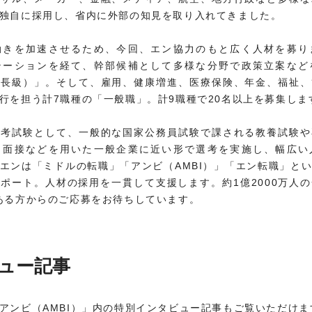
独自に採用し、省内に外部の知見を取り入れてきました。
動きを加速させるため、今回、エン協力のもと広く人材を募り
テーションを経て、幹部候補として多様な分野で政策立案など
係長級）」。そして、雇用、健康増進、医療保険、年金、福祉、
行を担う計7職種の「一般職」。計9職種で20名以上を募集しま
選考試験として、一般的な国家公務員試験で課される教養試験や
。面接などを用いた一般企業に近い形で選考を実施し、幅広い
エンは「ミドルの転職」「アンビ（AMBI）」「エン転職」と
ポート。人材の採用を一貫して支援します。約1億2000万人
ある方からのご応募をお待ちしています。
ュー記事
アンビ（AMBI）」内の特別インタビュー記事もご覧いただけま