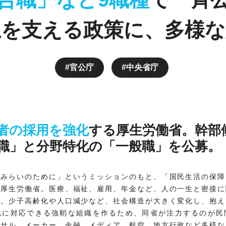
生を支える政策に、多様な
官公庁
中央省庁
者の採用を強化
する厚生労働省。幹部
職」と分野特化の「一般職」を公募。
、みらいのために」というミッションのもと、「国民生活の保障
す厚生労働省。医療、福祉、雇用、年金など、人の一生と密接に
す。少子高齢化や人口減少など、社会構造が大きく変化し、抱え
化に対応できる強靭な組織を作るため、同省が注力するのが民
ンサル、メーカー、金融、メディア、航空、地方行政など多様な