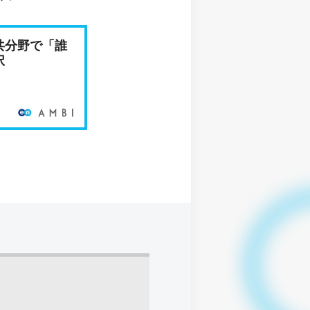
共分野で「誰
択