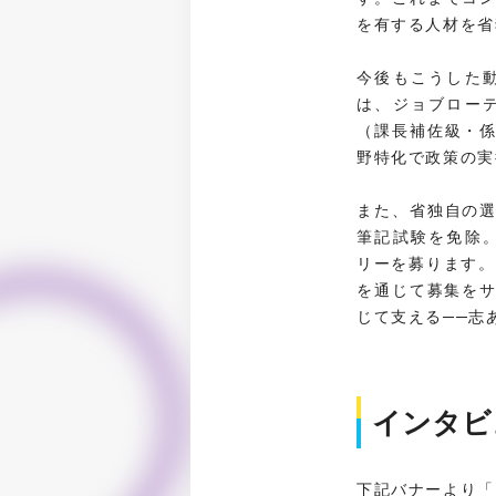
を有する人材を省
今後もこうした
は、ジョブロー
（課長補佐級・
野特化で政策の実
また、省独自の
筆記試験を免除
リーを募ります。
を通じて募集をサ
じて支える──志
インタビ
下記バナーより「