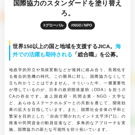
国際協力のスタンダードを塗り替え
ろ。
グローバル
NGO / NPO
世界150以上の国と地域を支援するJICA。
海
外での活躍も期待される
「総合職」を公募。
地政学的対立や気候変動などが複雑に絡み合う、長期化す
る複合的危機の時代。この難局に対し、国際協力なくして
立ち向かうことはできません。そういった中、一層重要性
が増しているのが、日本の政府開発援助（ODA）を担うJI
CAの存在です。途上国政府・民間企業・NGO・大学な
ど、あらゆるステークホルダーとの共創を通じて、開発効
果の拡大を目指しています。また、国際社会全体の平和と
繁栄を目的とした「自由で開かれたインド太平洋(*1)」の
推進や民間資金の動員促進など、多角的なアプローチを実
施。国際協力の新たな可能性を切り拓いています。