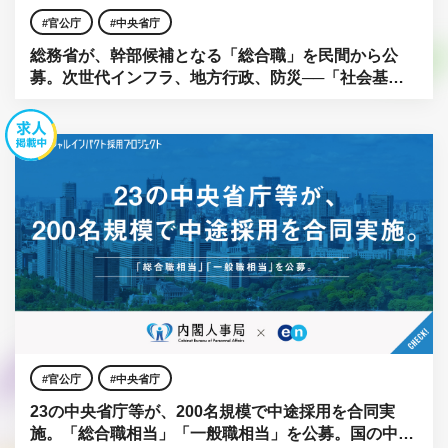
官公庁
中央省庁
総務省が、幹部候補となる「総合職」を民間から公
募。次世代インフラ、地方行政、防災──「社会基
盤」をアップデートせよ。
官公庁
中央省庁
23の中央省庁等が、200名規模で中途採用を合同実
施。「総合職相当」「一般職相当」を公募。国の中枢