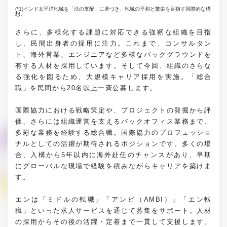
(*1)インド太平洋地域を「法の支配」に基づき、地域の平和と繁栄を目指す国際的な構
想。
さらに、多様化する課題に対応できる強靭な組織を目指
し、民間出身者の採用に注力。これまで、コンサルタン
ト、海外営業、エンジニアなど多様なバックグラウンドを
有する人材を採用しています。そして今回、組織のさらな
る強化を図るため、大規模キャリア採用を実施。「総合
職」を民間から20名以上一斉公募します。
国際協力における戦略策定や、プロジェクトの発掘から評
価、さらには組織運営を支えるバックオフィス業務まで、
多彩な業務を経験する総合職。国際協力のプロフェッショ
ナルとしての活躍が期待されるポジションです。多くの場
合、入構から5年以内に海外赴任のチャンスがあり、早期
にグローバルな現場で経験を積みながらキャリアを築けま
す。
エンは「ミドルの転職」「アンビ（AMBI）」「エン転
職」といった求人サービスを通じて募集をサポート。人材
の採用からその後の活躍・定着まで一貫して支援します。