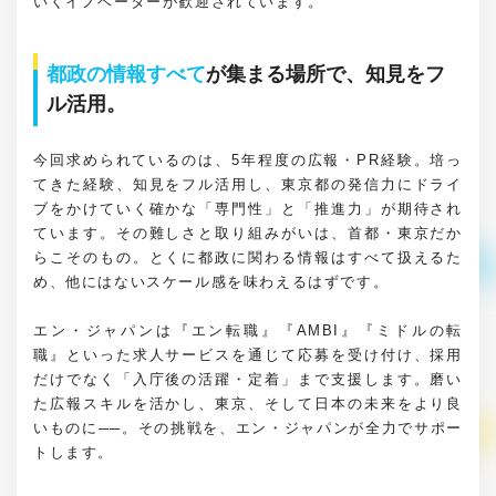
いくイノベーターが歓迎されています。
都政の情報すべて
が集まる場所で、知見をフ
ル活用。
今回求められているのは、5年程度の広報・PR経験。培っ
てきた経験、知見をフル活用し、東京都の発信力にドライ
ブをかけていく確かな「専門性」と「推進力」が期待され
ています。その難しさと取り組みがいは、首都・東京だか
らこそのもの。とくに都政に関わる情報はすべて扱えるた
め、他にはないスケール感を味わえるはずです。
エン・ジャパンは『エン転職』『AMBI』『ミドルの転
職』といった求人サービスを通じて応募を受け付け、採用
だけでなく「入庁後の活躍・定着」まで支援します。磨い
た広報スキルを活かし、東京、そして日本の未来をより良
いものに──。その挑戦を、エン・ジャパンが全力でサポー
トします。