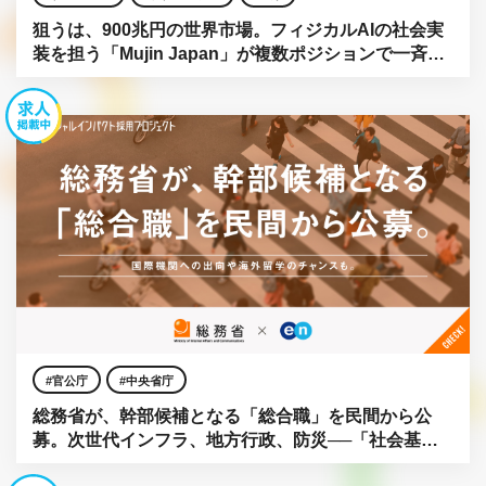
狙うは、900兆円の世界市場。フィジカルAIの社会実
装を担う「Mujin Japan」が複数ポジションで一斉公
募。
官公庁
中央省庁
総務省が、幹部候補となる「総合職」を民間から公
募。次世代インフラ、地方行政、防災──「社会基
盤」をアップデートせよ。