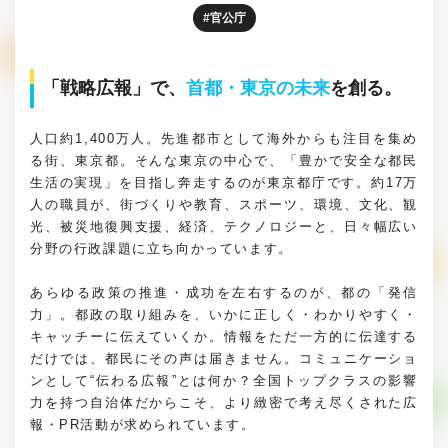
官公庁
「戦略広報」で、
首都・東京の未来
を創る。
人口約1,400万人。先進都市として海外からも注目を集め
る街、東京都。そんな東京の中心で、「豊かで安全な都民
生活の実現」を目指し奔走するのが東京都庁です。約17万
人の職員が、街づくりや教育、スポーツ、環境、文化、観
光、被災地復興支援、経済、テクノロジーと、日々幅広い
分野の行政課題に立ち向かっています。
あらゆる政策の推進・成功を左右するのが、都の「発信
力」。都政の取り組みを、いかに正しく・わかりやすく・
キャッチーに伝えていくか。情報をただ一方的に伝達する
だけでは、都民にその声は届きません。コミュニケーショ
ンとして“伝わる広報”とは何か？全国トップクラスの影響
力を持つ自治体だからこそ、より緻密で考え尽くされた広
報・PR活動が求められています。