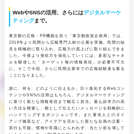
WebやSNSの活用、さらには
デジタルマーケ
ティング
まで。
東京都の広報・PR機能を担う「東京都政策企画局」では、
2019年より民間から広報専門人材の公募を実施。民間の知
見を積極的に取り入れ、広報力の底上げに取り組んできま
した。今後より発信力を強化していくには、多彩なチャネ
ルを駆使した「ターゲット毎の情報発信」が必要不可欠
に。そこで今回、さらに民間企業等での広報経験者を募る
ことになりました。
誰に、何を、どのように伝えるか。日々進化するWebコン
テンツやSNSの活用はもちろん、デジタルマーケティング
に基づく新たな情報発信まで幅広く担当。最も訴求力の高
い方法を模索し、都として伝えたいメッセージを戦略的に
ハンドリングするポジションです。また著名人とのタイ
アップ施策など、アイデアを活かした新たな企画の立案・
実行も可能。慣例や常識にとらわれず、当たり前を壊して