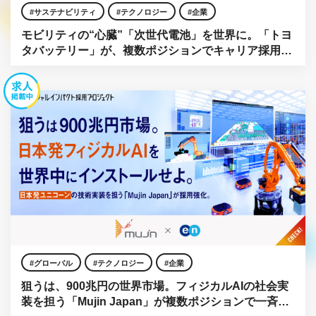
サステナビリティ
テクノロジー
企業
モビリティの“心臓”「次世代電池」を世界に。「トヨ
タバッテリー」が、複数ポジションでキャリア採用を
強化。
グローバル
テクノロジー
企業
狙うは、900兆円の世界市場。フィジカルAIの社会実
装を担う「Mujin Japan」が複数ポジションで一斉公