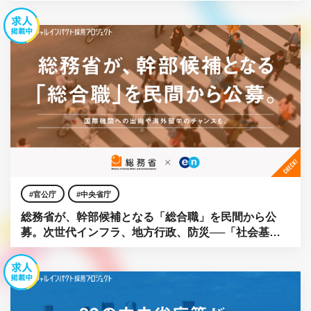
募。
官公庁
中央省庁
総務省が、幹部候補となる「総合職」を民間から公
募。次世代インフラ、地方行政、防災──「社会基
盤」をアップデートせよ。