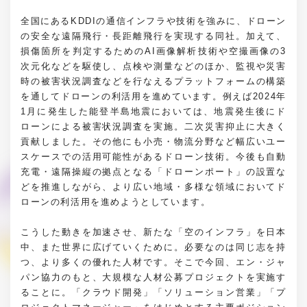
全国にあるKDDIの通信インフラや技術を強みに、ドローン
の安全な遠隔飛行・長距離飛行を実現する同社。加えて、
損傷箇所を判定するためのAI画像解析技術や空撮画像の3
次元化などを駆使し、点検や測量などのほか、監視や災害
時の被害状況調査などを行なえるプラットフォームの構築
を通してドローンの利活用を進めています。例えば2024年
1月に発生した能登半島地震においては、地震発生後にド
ローンによる被害状況調査を実施。二次災害抑止に大きく
貢献しました。その他にも小売・物流分野など幅広いユー
スケースでの活用可能性があるドローン技術。今後も自動
充電・遠隔操縦の拠点となる「ドローンポート」の設置な
どを推進しながら、より広い地域・多様な領域においてド
ローンの利活用を進めようとしています。
こうした動きを加速させ、新たな「空のインフラ」を日本
中、また世界に広げていくために。必要なのは同じ志を持
つ、より多くの優れた人材です。そこで今回、エン・ジャ
パン協力のもと、大規模な人材公募プロジェクトを実施す
ることに。「クラウド開発」「ソリューション営業」「プ