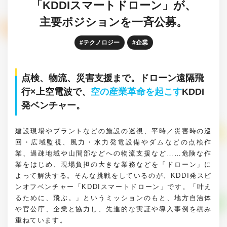
「KDDIスマートドローン」が、
主要ポジションを一斉公募。
テクノロジー
企業
点検、物流、災害支援まで。ドローン遠隔飛
行×上空電波で、
空の産業革命を起こす
KDDI
発ベンチャー。
建設現場やプラントなどの施設の巡視、平時／災害時の巡
回・広域監視、風力・水力発電設備やダムなどの点検作
業、過疎地域や山間部などへの物流支援など……危険な作
業をはじめ、現場負担の大きな業務などを「ドローン」に
よって解決する。そんな挑戦をしているのが、KDDI発スピ
ンオフベンチャー「KDDIスマートドローン」です。「叶え
るために、飛ぶ。」というミッションのもと、地方自治体
や官公庁、企業と協力し、先進的な実証や導入事例を積み
重ねています。