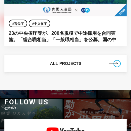
官公庁
中央省庁
23の中央省庁等が、200名規模で中途採用を合同実
施。「総合職相当」「一般職相当」を公募。国の中枢
に、民間の知見を。
ALL PROJECTS
FOLLOW US
公式SNS