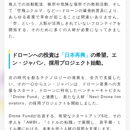
無人での自動配送、狭所や危険な場所での救助活動、そし
て「空飛ぶクルマ」など──ドローンの爆発的普及により、
あらゆる産業で革命が起こることは間違いありません。
「空」という、人類が活用しきれていないフロンティアを
開拓する。そのために多くの人材が必要になってきまし
た。
ドローンへの投資は
「日本再興」
の希望。エ
ン・ジャパン、採用プロジェクト始動。
次の時代を創るテクノロジーの発展を、全力で支援した
い。その一心からエン・ジャパンは、ドローン産業への支
援をスタート。ドローンに特化したベンチャーキャピタル
『Drone Fund』と連携し、新たな人材「Next Drone Inn
ovators」の採用プロジェクトを開始しました。
Drone Fundが出資する、有望なスタートアップ6社。その
求人を『AMBI』『ミドルの転職』で展開し、若手層・ミ
ドル層における、未来を担う人材の採用を支援します。