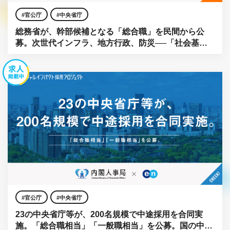
官公庁
中央省庁
総務省が、幹部候補となる「総合職」を民間から公
募。次世代インフラ、地方行政、防災──「社会基
盤」をアップデートせよ。
官公庁
中央省庁
23の中央省庁等が、200名規模で中途採用を合同実
施。「総合職相当」「一般職相当」を公募。国の中枢