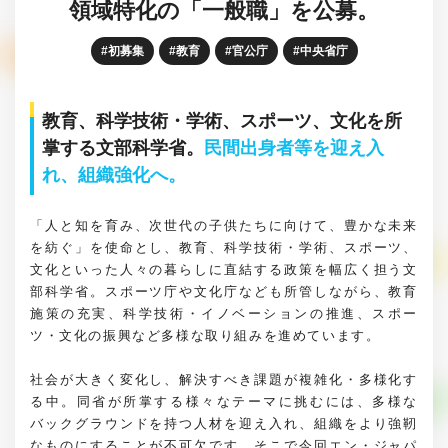
領域特化の「一般職」を公募。
初募集
教育
官公庁
中央省庁
教育、科学技術・学術、スポーツ、文化を所
掌する文部科学省。
民間出身者等を迎え入
れ、組織強化へ。
「人と知を育み、次世代の子供たちに向けて、豊かな未来
を紡ぐ」を使命とし、教育、科学技術・学術、スポーツ、
文化といった人々の暮らしに直結する政策を幅広く担う文
部科学省。スポーツ庁や文化庁なども所管しながら、教育
施策の充実、科学技術・イノベーションの推進、スポー
ツ・文化の振興など多様な取り組みを進めています。
社会が大きく変化し、解決すべき課題が複雑化・多様化す
る中。同省が所掌する様々なテーマに挑むには、多様な
バックグラウンドを持つ人材を迎え入れ、組織をより強靭
なものにすることが不可欠です。そこで今回エン・ジャパ