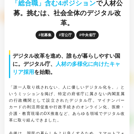
「総合職」含む4ポジション
で人材公
募。
挑むは、社会全体のデジタル改
革。
初募集
官公庁
中央省庁
デジタル改革を進め、誰もが暮らしやすい国
に。デジタル庁、
人材の多様化に向けたキャ
リア採用
を始動。
「誰一人取り残されない、人に優しいデジタル化を。」と
いうミッションを掲げ、特定の府省庁に属さない内閣直属
の行政機関として設立されたデジタル庁。マイナンバー
カードの利活用促進や行政手続きのオンライン化、医療・
介護・教育現場のDX推進など、あらゆる領域でデジタル改
革に取り組んできました。
今後は、国民の暮らしをより良くするため、スマートフォ