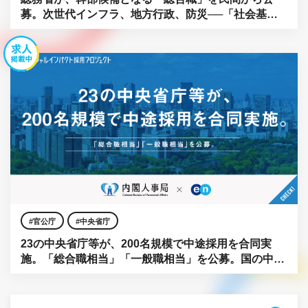
募。次世代インフラ、地方行政、防災──「社会基
盤」をアップデートせよ。
官公庁
中央省庁
23の中央省庁等が、200名規模で中途採用を合同実
施。「総合職相当」「一般職相当」を公募。国の中枢
に、民間の知見を。