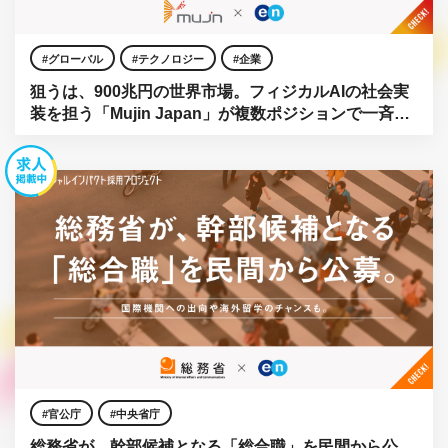
グローバル
テクノロジー
企業
狙うは、900兆円の世界市場。フィジカルAIの社会実
装を担う「Mujin Japan」が複数ポジションで一斉公
募。
官公庁
中央省庁
総務省が、幹部候補となる「総合職」を民間から公