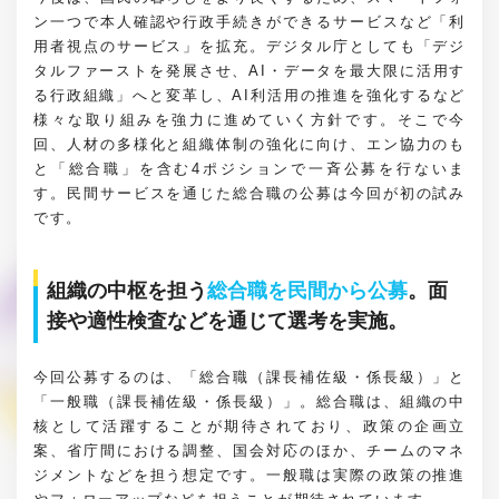
ン一つで本人確認や行政手続きができるサービスなど「利
用者視点のサービス」を拡充。デジタル庁としても「デジ
タルファーストを発展させ、AI・データを最大限に活用す
る行政組織」へと変革し、AI利活用の推進を強化するなど
様々な取り組みを強力に進めていく方針です。そこで今
回、人材の多様化と組織体制の強化に向け、エン協力のも
と「総合職」を含む4ポジションで一斉公募を行ないま
す。民間サービスを通じた総合職の公募は今回が初の試み
です。
組織の中枢を担う
総合職を民間から公募
。面
接や適性検査などを通じて選考を実施。
今回公募するのは、「総合職（課長補佐級・係長級）」と
「一般職（課長補佐級・係長級）」。総合職は、組織の中
核として活躍することが期待されており、政策の企画立
案、省庁間における調整、国会対応のほか、チームのマネ
ジメントなどを担う想定です。一般職は実際の政策の推進