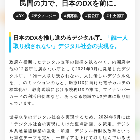
民間の力で、日本のDXを前に。
DX
テクノロジー
初募集
官公庁
中央省庁
日本のDXを推し進めるデジタル庁。
「誰一人
取り残されない」デジタル社会の実現を。
政府を横断したデジタル改革の指揮を執るべく、内閣府や
他の12省庁に属さない庁として2021年9月に発足したデジ
タル庁。「誰一人取り残されない、人に優しいデジタル化
を。」のミッションのもと、医療DXに向けた電子カルテの
標準化や、教育現場における校務DXの推進、マイナンバー
カードの利活用促進など、あらゆる領域でDX推進に取り組
んでいます。
世界水準のデジタル社会を実現するため、2024年6月には
「デジタル社会の実現に向けた重点計画」を策定。デジタ
ル共通基盤構築の強化・加速、デジタル行財政改革といっ
た重点テーマを定め、一層ギアを上げて取り組んでいる状