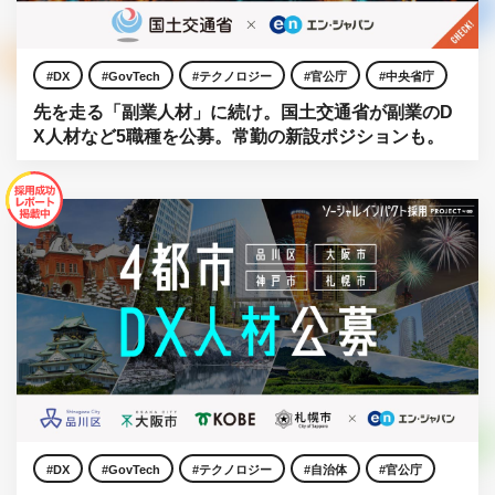
DX
GovTech
テクノロジー
官公庁
中央省庁
先を走る「副業人材」に続け。国土交通省が副業のD
X人材など5職種を公募。常勤の新設ポジションも。
DX
GovTech
テクノロジー
自治体
官公庁