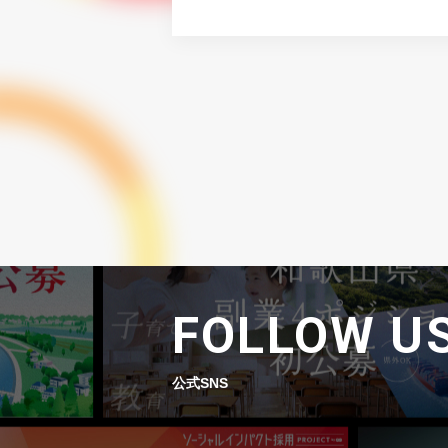
FOLLOW U
公式SNS