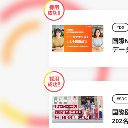
DX
国際
デー
SDG
国際
20