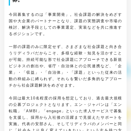
今回募集するのは「事業開発」。社会課題の解決をめざす
国や大企業のパートナーとなり、課題の実態調査や市場の
検討、解決手段としての事業選定、実装などを共に推進す
るポジションです。
一部の課題のみに限定せず、さまざまな社会課題と向き合
うリディラバだからこそ、多様な経験・知見を活かすこと
が可能。持続可能な形で社会課題にアプローチできる新規
ビジネスの創出や、省庁・自治体との公民連携など、「企
業」・「収益」・「自治体」・「課題」といった従来の活
動の枠組みに縛られず、それらを繋いだ多角的なアプロー
チから社会課題解決をめざせます。
今回は最大10名程度の採用を想定しており、過去最大規模
の公募プロジェクトとなります。エン・ジャパンは「エン
転職」「AMBI」「engage」といった求人サービスで募集
を支援し、採用から入社後の活躍まで見据えたサポートを
実施。代表の安部さん、そしてリディラバのメンバーと同
じ「社会をより良く変えていきたい」という志を持つ方