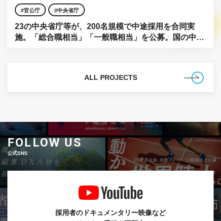
官公庁
中央省庁
23の中央省庁等が、200名規模で中途採用を合同実
施。「総合職相当」「一般職相当」を公募。国の中枢
に、民間の知見を。
ALL PROJECTS
FOLLOW US
公式SNS
採用者のドキュメンタリー映像など