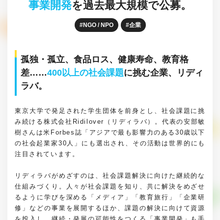
事業開発
を過去最大規模で公募。
NGO / NPO
企業
孤独・孤立、食品ロス、健康寿命、教育格
差……
400以上の社会課題
に挑む企業、リディ
ラバ。
東京大学で発足された学生団体を前身とし、社会課題に挑
み続ける株式会社Ridilover（リディラバ）。代表の安部敏
樹さんは米Forbes誌「アジアで最も影響力のある30歳以下
の社会起業家30人」にも選出され、その活動は世界的にも
注目されています。
リディラバがめざすのは、社会課題解決に向けた継続的な
仕組みづくり。人々が社会課題を知り、共に解決をめざせ
るように学びを深める「メディア」「教育旅行」「企業研
修」などの事業を展開するほか、課題の解決に向けて資源
を投入し、継続・発展の可能性をつくる「事業開発」も手