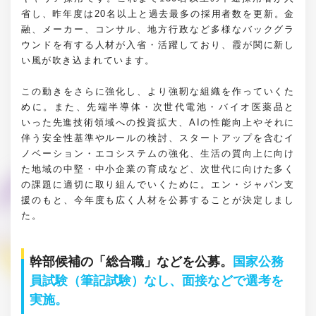
省し、昨年度は20名以上と過去最多の採用者数を更新。金
融、メーカー、コンサル、地方行政など多様なバックグラ
ウンドを有する人材が入省・活躍しており、霞が関に新し
い風が吹き込まれています。
この動きをさらに強化し、より強靭な組織を作っていくた
めに。また、先端半導体・次世代電池・バイオ医薬品と
いった先進技術領域への投資拡大、AIの性能向上やそれに
伴う安全性基準やルールの検討、スタートアップを含むイ
ノベーション・エコシステムの強化、生活の質向上に向け
た地域の中堅・中小企業の育成など、次世代に向けた多く
の課題に適切に取り組んでいくために。エン・ジャパン支
援のもと、今年度も広く人材を公募することが決定しまし
た。
幹部候補の「総合職」などを公募。
国家公務
員試験（筆記試験）なし、面接などで選考を
実施。