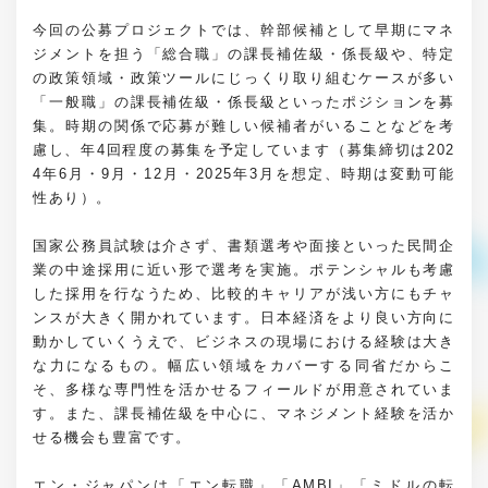
今回の公募プロジェクトでは、幹部候補として早期にマネ
ジメントを担う「総合職」の課長補佐級・係長級や、特定
の政策領域・政策ツールにじっくり取り組むケースが多い
「一般職」の課長補佐級・係長級といったポジションを募
集。時期の関係で応募が難しい候補者がいることなどを考
慮し、年4回程度の募集を予定しています（募集締切は202
4年6月・9月・12月・2025年3月を想定、時期は変動可能
性あり）。
国家公務員試験は介さず、書類選考や面接といった民間企
業の中途採用に近い形で選考を実施。ポテンシャルも考慮
した採用を行なうため、比較的キャリアが浅い方にもチャ
ンスが大きく開かれています。日本経済をより良い方向に
動かしていくうえで、ビジネスの現場における経験は大き
な力になるもの。幅広い領域をカバーする同省だからこ
そ、多様な専門性を活かせるフィールドが用意されていま
す。また、課長補佐級を中心に、マネジメント経験を活か
せる機会も豊富です。
エン・ジャパンは「エン転職」「AMBI」「ミドルの転