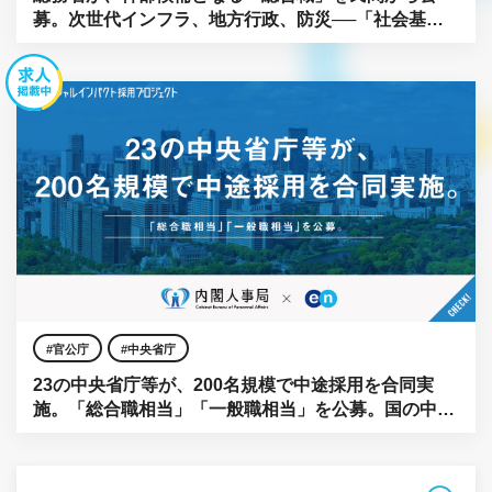
募。次世代インフラ、地方行政、防災──「社会基
盤」をアップデートせよ。
官公庁
中央省庁
23の中央省庁等が、200名規模で中途採用を合同実
施。「総合職相当」「一般職相当」を公募。国の中枢
に、民間の知見を。