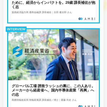
ために、経済からインパクトを。29歳 課長補佐が抱
く志
貿易経済協力局 通商金融課 課長補佐｜吉田 優太郎 さん
INTERVIEW
グローバル工場 誘致ラッシュの裏に、この人あり。
メーカーから経産省へ、国内半導体産業「再興」へ
の志
商務情報政策局 情報産業課 課長補佐／博士｜齋藤 尚史 さん