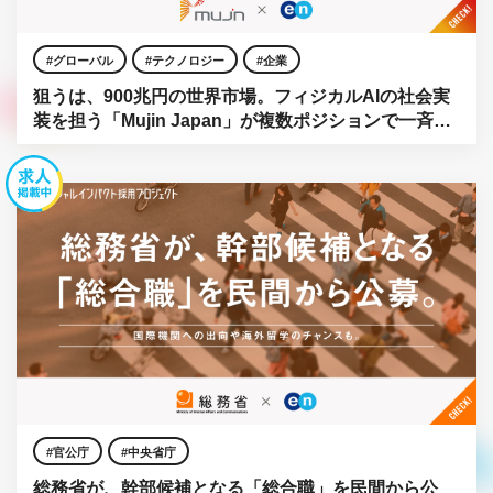
グローバル
テクノロジー
企業
狙うは、900兆円の世界市場。フィジカルAIの社会実
装を担う「Mujin Japan」が複数ポジションで一斉公
募。
官公庁
中央省庁
総務省が、幹部候補となる「総合職」を民間から公