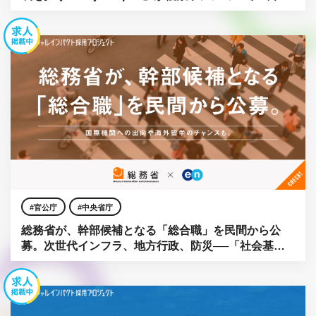
募。
官公庁
中央省庁
総務省が、幹部候補となる「総合職」を民間から公
募。次世代インフラ、地方行政、防災──「社会基
盤」をアップデートせよ。