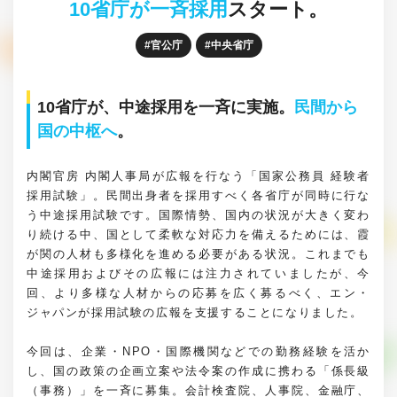
10省庁が一斉採用
スタート。
官公庁
中央省庁
10省庁が、中途採用を一斉に実施。
民間から
国の中枢へ
。
内閣官房 内閣人事局が広報を行なう「国家公務員 経験者
採用試験」。民間出身者を採用すべく各省庁が同時に行な
う中途採用試験です。国際情勢、国内の状況が大きく変わ
り続ける中、国として柔軟な対応力を備えるためには、霞
が関の人材も多様化を進める必要がある状況。これまでも
中途採用およびその広報には注力されていましたが、今
回、より多様な人材からの応募を広く募るべく、エン・
ジャパンが採用試験の広報を支援することになりました。
今回は、企業・NPO・国際機関などでの勤務経験を活か
し、国の政策の企画立案や法令案の作成に携わる「係長級
（事務）」を一斉に募集。会計検査院、人事院、金融庁、