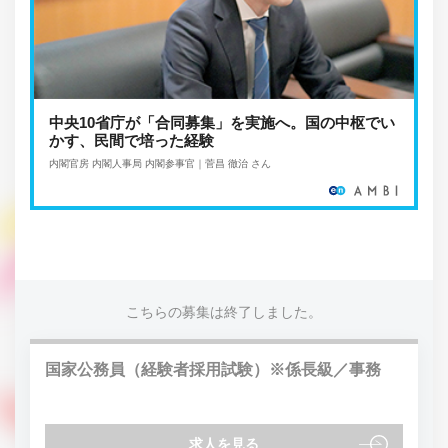
中央10省庁が「合同募集」を実施へ。国の中枢でい
かす、民間で培った経験
内閣官房 内閣人事局 内閣参事官｜菅昌 徹治 さん
こちらの募集は終了しました。
国家公務員（経験者採用試験）※係長級／事務
求人を見る