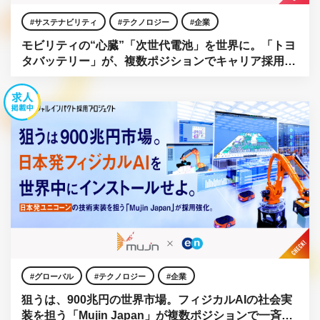
サステナビリティ
テクノロジー
企業
モビリティの“心臓”「次世代電池」を世界に。「トヨ
タバッテリー」が、複数ポジションでキャリア採用を
強化。
グローバル
テクノロジー
企業
狙うは、900兆円の世界市場。フィジカルAIの社会実
装を担う「Mujin Japan」が複数ポジションで一斉公