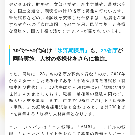
デジタル庁、財務省、文部科学省、厚生労働省、農林水産
省、国土交通省、環境省の計10省庁で募集を行ないます。
筆記試験などの共通試験を突破した合格者は、配属を希望
する省庁への「官庁訪問」を経て採用。民間で培った多様
な経験を、国の中枢で活かすチャンスが開かれています。
30代〜50代向け
「氷河期採用」
も、
23省庁
が
同時実施。人材の多様化をさらに推進。
また、同時に「23」もの省庁が募集を行なうのが、2020年
からスタートした選考枠である「中途採用者選考試験（就
職氷河期世代）」。30代半ばから50代半ばの「就職氷河期
世代」を対象としており、職種・業種等の経験を問わず、
幅広い人材を募集します。前述の10省庁における「係長級
（事務）」の経験者採用試験と合わせると、合計200名以
上を募集する大規模な人材募集となります。
エン・ジャパンは「エン転職」「AMBI」「ミドルの転
職」といった求人サイト等を通じて募集の告知をサポート