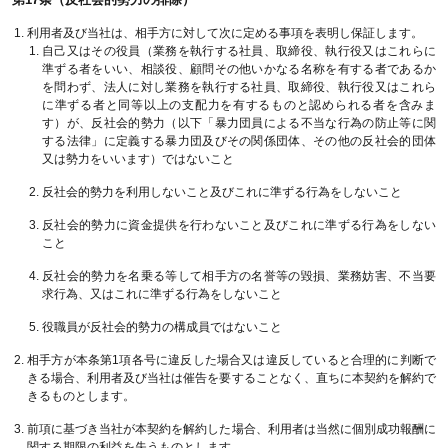
利用者及び当社は、相手方に対して次に定める事項を表明し保証します。
自己又はその役員（業務を執行する社員、取締役、執行役又はこれらに
準ずる者をいい、相談役、顧問その他いかなる名称を有する者であるか
を問わず、法人に対し業務を執行する社員、取締役、執行役又はこれら
に準ずる者と同等以上の支配力を有するものと認められる者を含みま
す）が、反社会的勢力（以下「暴力団員による不当な行為の防止等に関
する法律」に定義する暴力団及びその関係団体、その他の反社会的団体
又は勢力をいいます）ではないこと
反社会的勢力を利用しないこと及びこれに準ずる行為をしないこと
反社会的勢力に資金提供を行わないこと及びこれに準ずる行為をしない
こと
反社会的勢力を名乗る等して相手方の名誉等の毀損、業務妨害、不当要
求行為、又はこれに準ずる行為をしないこと
役職員が反社会的勢力の構成員ではないこと
相手方が本条第1項各号に違反した場合又は違反していると合理的に判断で
きる場合、利用者及び当社は催告を要することなく、直ちに本契約を解約で
きるものとします。
前項に基づき当社が本契約を解約した場合、利用者は当然に個別成功報酬に
関する期限の利益を失うものとします。