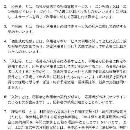
「応募者」とは、当社が提供する転職支援サービス（「エン転職」又は「エ
ン転職ダイレクト」のうち、申込書に記載されるものをいいます）に登録
し、本サービスを通じて利用者に対して応募した求職者をいいます。
「本契約」とは、当社と利用者との間で本サービスの利用に関して締結する
契約をいいます。
「個別成功報酬」とは、利用者が本サービスの利用に関して当社に支払う成
功報酬型の対価であり、別途利用者と当社との間で決定して申込書に記載さ
れたものをいいます。
「入社等」とは、応募者が利用者に応募すること、利用者が応募者に内定を
通知すること、応募者が利用者に対して内定承諾をすること、応募者が利用
者に入社すること等のうち、別途利用者と当社との間で個別成功報酬発生の
要件として選定して申込書に記載されたものをいいます（正社員又は契約社
員での採用に限らず、派遣・紹介予定派遣・業務委託等、就業の形態は問い
ません）。
「入社」とは、応募者と利用者の契約が成立し、応募者が出社（オンライン
によるものを含みます）し、応募者の就業が始まることをいいます。
「理論年収」とは、利用者から提示された月額固定給×12＋前年度理論賞与
（ただし、年俸制を採用する場合は年俸額を、1年未満の有期雇用契約の場
合は契約期間を1年間に換算した額を理論年収とします）をいいます。 ま
た、上記計算式中の月額固定給とは、基本給＋基準内手当（通勤手当、時間