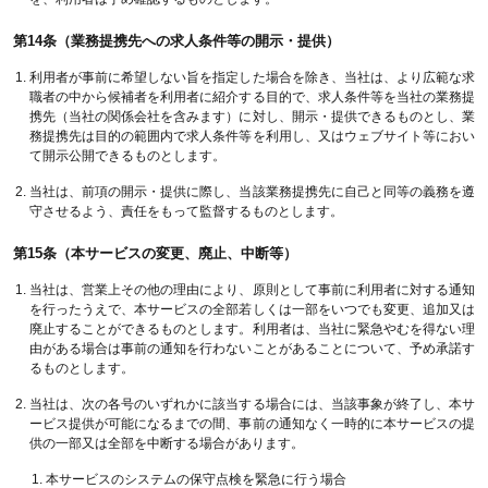
第14条（業務提携先への求人条件等の開示・提供）
利用者が事前に希望しない旨を指定した場合を除き、当社は、より広範な求
職者の中から候補者を利用者に紹介する目的で、求人条件等を当社の業務提
携先（当社の関係会社を含みます）に対し、開示・提供できるものとし、業
務提携先は目的の範囲内で求人条件等を利用し、又はウェブサイト等におい
て開示公開できるものとします。
当社は、前項の開示・提供に際し、当該業務提携先に自己と同等の義務を遵
守させるよう、責任をもって監督するものとします。
第15条（本サービスの変更、廃止、中断等）
当社は、営業上その他の理由により、原則として事前に利用者に対する通知
を行ったうえで、本サービスの全部若しくは一部をいつでも変更、追加又は
廃止することができるものとします。利用者は、当社に緊急やむを得ない理
由がある場合は事前の通知を行わないことがあることについて、予め承諾す
るものとします。
当社は、次の各号のいずれかに該当する場合には、当該事象が終了し、本サ
ービス提供が可能になるまでの間、事前の通知なく一時的に本サービスの提
供の一部又は全部を中断する場合があります。
本サービスのシステムの保守点検を緊急に行う場合