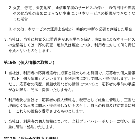
火災、停電、天災地変、通信事業者のサービスの停止、通信回線の障害
その他当社の責めによらない事由により本サービスの提供ができなくな
った場合
その他、本サービスの運用上当社が一時的な中断を必要と判断した場合
当社は、当社に故意又は重過失がある場合を除き、前2項による本サービス
の全部若しくは一部の変更、追加又は廃止につき、利用者に対して何ら責任
を負わないものとします。
第16条（個人情報の取扱い）
当社は、利用者の応募者選考に必要と認められる範囲で、応募者の個人情報
（以下「個人情報」といいます）を利用者に対して開示・提供等します。た
だし、応募者の病歴、併願状況などの情報については、応募者の事前の承諾
がない限り、開示・提供いたしません。
利用者及び当社は、応募者の個人情報を、秘密として厳重に管理し、正当な
理由なく第三者に開示・提供等しないものとし、自らの役員及び従業員に対
し、これらの義務を遵守させるものとします。
当社は、利用者の個人情報について、当社プライバシーポリシーに従い、厳
重に管理・処理いたします。
第17条（反社会的勢力の排除）