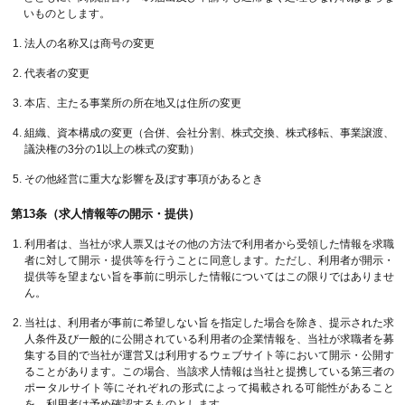
いものとします。
法人の名称又は商号の変更
代表者の変更
本店、主たる事業所の所在地又は住所の変更
組織、資本構成の変更（合併、会社分割、株式交換、株式移転、事業譲渡、
議決権の3分の1以上の株式の変動）
その他経営に重大な影響を及ぼす事項があるとき
第13条（求人情報等の開示・提供）
利用者は、当社が求人票又はその他の方法で利用者から受領した情報を求職
者に対して開示・提供等を行うことに同意します。ただし、利用者が開示・
提供等を望まない旨を事前に明示した情報についてはこの限りではありませ
ん。
当社は、利用者が事前に希望しない旨を指定した場合を除き、提示された求
人条件及び一般的に公開されている利用者の企業情報を、当社が求職者を募
集する目的で当社が運営又は利用するウェブサイト等において開示・公開す
ることがあります。この場合、当該求人情報は当社と提携している第三者の
ポータルサイト等にそれぞれの形式によって掲載される可能性があること
を、利用者は予め確認するものとします。