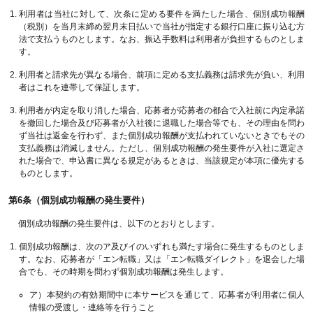
利用者は当社に対して、次条に定める要件を満たした場合、個別成功報酬
（税別）を当月末締め翌月末日払いで当社が指定する銀行口座に振り込む方
法で支払うものとします。なお、振込手数料は利用者が負担するものとしま
す。
利用者と請求先が異なる場合、前項に定める支払義務は請求先が負い、利用
者はこれを連帯して保証します。
利用者が内定を取り消した場合、応募者が応募者の都合で入社前に内定承諾
を撤回した場合及び応募者が入社後に退職した場合等でも、その理由を問わ
ず当社は返金を行わず、また個別成功報酬が支払われていないときでもその
支払義務は消滅しません。ただし、個別成功報酬の発生要件が入社に選定さ
れた場合で、申込書に異なる規定があるときは、当該規定が本項に優先する
ものとします。
第6条（個別成功報酬の発生要件）
個別成功報酬の発生要件は、以下のとおりとします。
個別成功報酬は、次のア及びイのいずれも満たす場合に発生するものとしま
す。なお、応募者が「エン転職」又は「エン転職ダイレクト」を退会した場
合でも、その時期を問わず個別成功報酬は発生します。
ア）本契約の有効期間中に本サービスを通じて、応募者が利用者に個人
情報の受渡し・連絡等を行うこと