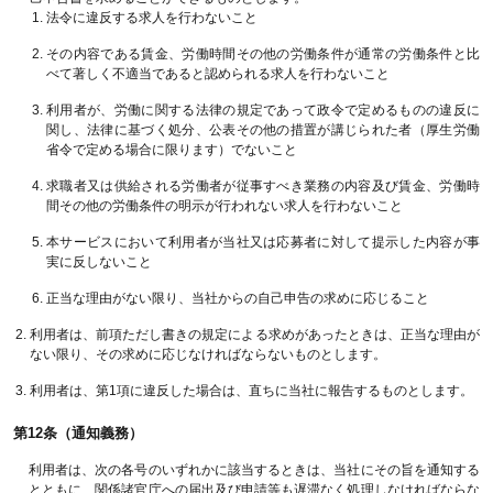
法令に違反する求人を行わないこと
その内容である賃金、労働時間その他の労働条件が通常の労働条件と比
べて著しく不適当であると認められる求人を行わないこと
利用者が、労働に関する法律の規定であって政令で定めるものの違反に
関し、法律に基づく処分、公表その他の措置が講じられた者（厚生労働
省令で定める場合に限ります）でないこと
求職者又は供給される労働者が従事すべき業務の内容及び賃金、労働時
間その他の労働条件の明示が行われない求人を行わないこと
本サービスにおいて利用者が当社又は応募者に対して提示した内容が事
実に反しないこと
正当な理由がない限り、当社からの自己申告の求めに応じること
利用者は、前項ただし書きの規定による求めがあったときは、正当な理由が
ない限り、その求めに応じなければならないものとします。
利用者は、第1項に違反した場合は、直ちに当社に報告するものとします。
第12条（通知義務）
利用者は、次の各号のいずれかに該当するときは、当社にその旨を通知する
とともに、関係諸官庁への届出及び申請等も遅滞なく処理しなければならな