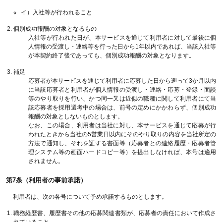
イ）入社等が行われること
個別成功報酬の対象となるもの
入社等が行われた日が、本サービスを通じて利用者に対して最後に個
人情報の受渡し・連絡等を行った日から1年以内であれば、当該入社等
が本契約終了後であっても、個別成功報酬の対象となります。
補足
応募者が本サービスを通じて利用者に応募した日から遡って3か月以内
に当該応募者と利用者が個人情報の受渡し・連絡・応募・登録・面談
等のやり取りを行い、かつ同一又は近似の職種に関して利用者にて当
該応募者を採用選考中の場合は、前号の定めにかかわらず、個別成功
報酬の対象としないものとします。
なお、この場合、利用者は当社に対し、本サービスを通じて応募が行
われたときから当社の5営業日以内にそのやり取りの内容を当社所定の
方法で通知し、それを証する書面等（応募者との連絡履歴・応募者管
理システム等の画面ハードコピー等）を提出しなければ、本号は適用
されません。
第7条（利用者の事前承諾）
利用者は、次の各号について予め承諾するものとします。
職務経歴書、履歴書その他の応募関連書類が、応募者の責任において作成さ