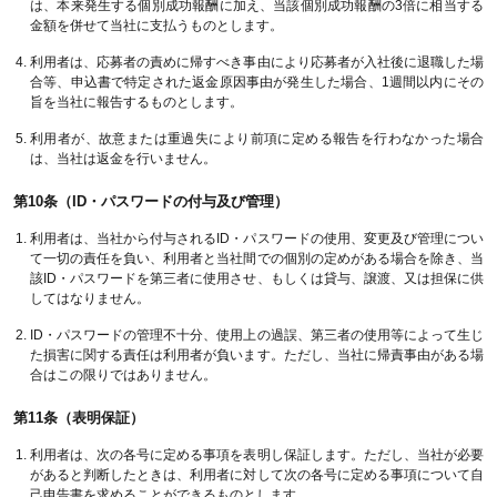
は、本来発生する個別成功報酬に加え、当該個別成功報酬の3倍に相当する
金額を併せて当社に支払うものとします。
利用者は、応募者の責めに帰すべき事由により応募者が入社後に退職した場
合等、申込書で特定された返金原因事由が発生した場合、1週間以内にその
旨を当社に報告するものとします。
利用者が、故意または重過失により前項に定める報告を行わなかった場合
は、当社は返金を行いません。
第10条（ID・パスワードの付与及び管理）
利用者は、当社から付与されるID・パスワードの使用、変更及び管理につい
て一切の責任を負い、利用者と当社間での個別の定めがある場合を除き、当
該ID・パスワードを第三者に使用させ、もしくは貸与、譲渡、又は担保に供
してはなりません。
ID・パスワードの管理不十分、使用上の過誤、第三者の使用等によって生じ
た損害に関する責任は利用者が負います。ただし、当社に帰責事由がある場
合はこの限りではありません。
第11条（表明保証）
利用者は、次の各号に定める事項を表明し保証します。ただし、当社が必要
があると判断したときは、利用者に対して次の各号に定める事項について自
己申告書を求めることができるものとします。