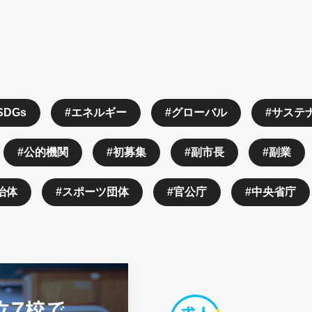
SDGs
エネルギー
グローバル
サステ
公的機関
初募集
副市長
副業
治体
スポーツ団体
官公庁
中央省庁