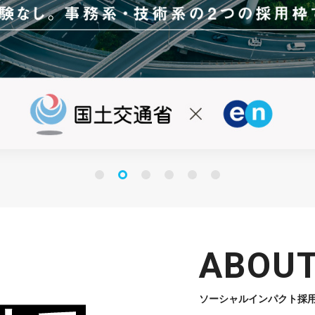
1
3
4
5
6
2
ABOU
ソーシャルインパクト採