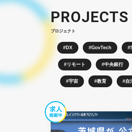
PROJECTS
プロジェクト
DX
GovTech
リモート
中央銀行
宇宙
教育
自