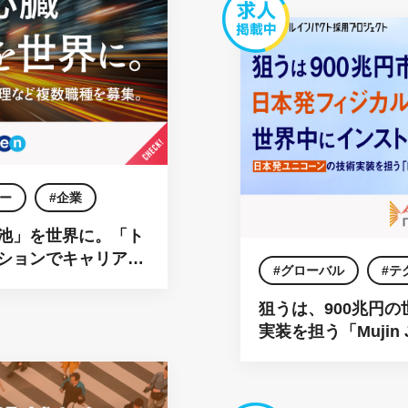
ー
企業
電池」を世界に。「ト
ションでキャリア採
グローバル
テ
狙うは、900兆円の
実装を担う「Mujin
斉公募。