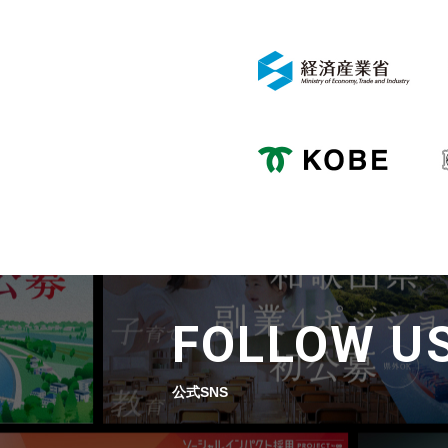
FOLLOW U
公式SNS